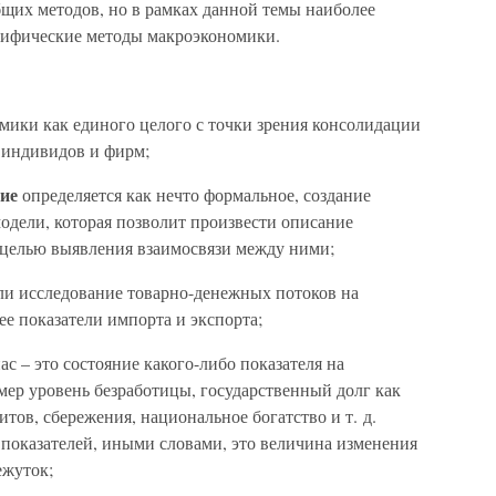
бщих методов, но в рамках данной темы наиболее
ифические методы макроэкономики.
номики как единого целого с точки зрения консолидации
 индивидов и фирм;
ние
определяется как нечто формальное, создание
одели, которая позволит произвести описание
 целью выявления взаимосвязи между ними;
ли исследование товарно-денежных потоков на
е показатели импорта и экспорта;
ас – это состояние какого-либо показателя на
ер уровень безработицы, государственный долг как
ов, сбережения, национальное богатство и т. д.
показателей, иными словами, это величина изменения
ежуток;