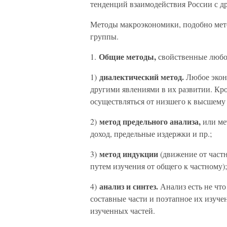
тенденций взаимодействия России с д
Методы макроэкономики, подобно мето
группы.
Общие методы,
1.
свойственные любо
диалектический метод.
1)
Любое экон
другими явлениями в их развитии. Кро
осуществляться от низшего к высшему 
метод предельного анализа,
2)
или ме
доход, предельные издержки и пр.;
метод индукции
3)
(движение от част
путем изучения от общего к частному);
анализ и синтез.
4)
Анализ есть не что
составные части и поэтапное их изучен
изученных частей.