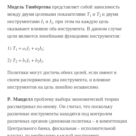
Модель Тинбергена
представляет собой зависимость
между двумя целевыми показателями
Т
и
Т
и двумя
1
2
инструментами
I
и
I
, при этом на каждую цель
1
2
оказывают влияние оба инструмента. В данном случае
цели являются линейными функциями инструментов:
1)
Т
=
a
I
+
a
I
;
1
1
1
2
2
2)
T
=
b
I
+
b
I
.
2
1
1
2
2
Политики могут достичь обеих целей, если имеют в
своем распоряжении два инструмента, и влияние
инструментов на цель линейно независимо.
Р. Манделл
проблему выбора экономической теории
рассматривал по-иному. Он считал, что поскольку
различные инструменты находятся под контролем
различных органов (денежная политика – в компетенции
Центрального банка, фискальная – исполнительной
власти), то необходимо каждый инструмент