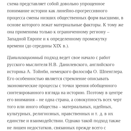
схема представляет собой довольно упрощенное
понимание истории как линейно-прогрессивного
процесса смены низших общественных форм высшими, в
основе которого лежат материальные факторы. К тому же
она применима только к ограниченному региону –
Западной Европе и к определенному промежутку
времени (до середины XIX в.).
Цивилизационный
подход ведет свое начало с работ
русского мыслителя Н.В. Данилевского, английского
историка А. Тойнби, немецкого философа О. Шпенглера.
Его особенностью является стремление описывать
экономические процессы с точки зрения обобщенного
синтезированного взгляда на историю. Поэтому в центре
его внимания – не одна страна, а совокупность всех черт
того или иного общества – материальных, идейных,
культурных, религиозных, нравственных и т. д. в их
единстве и взаимодействии. Однако такой подход также
не лишен недостатков, связанных прежде всего с