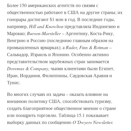
Более 150 американских агентств по связям с
общественностью работают в США на другие страны; их
гонорары достигают $1 млн в год. В последние годы,
например,
Hill and Knowlton
представляла Индонезию и
Марокко;
Burson-Marsteller
– Аргентину, Коста-Рику,
Венгрию и Россию (последнюю главным образом на
промышленных ярмарках); а
Ruder, Finn & Rotman
–
Сальвадор, Израиль и Японию. Особенно активно
представительством зарубежных стран занимается
Doremus & Company,
чьими клиентами были Египет,
Иран, Иордания, Филиппины, Саудовская Аравия и
Тунис.
Во многих случаях их задача – оказать влияние на
внешнюю политику США, способствовать туризму,
создать благоприятное общественное мнение о стране
или поощрить торговлю. Таблица 15.1 показывает
выборку данных по сообщению
O’Dwyers Newsletter.