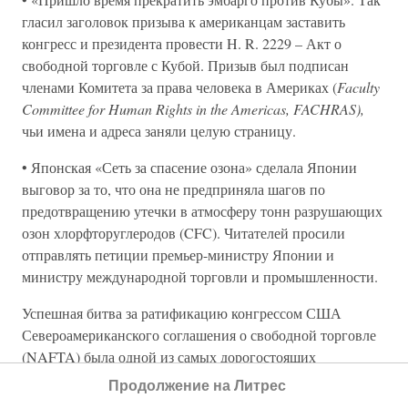
гласил заголовок призыва к американцам заставить
конгресс и президента провести H. R. 2229 – Акт о
свободной торговле с Кубой. Призыв был подписан
членами Комитета за права человека в Америках (
Faculty
Committee for Human Rights in the Americas, FACHRAS),
чьи имена и адреса заняли целую страницу.
• Японская «Сеть за спасение озона» сделала Японии
выговор за то, что она не предприняла шагов по
предотвращению утечки в атмосферу тонн разрушающих
озон хлорфторуглеродов (CFC). Читателей просили
отправлять петиции премьер-министру Японии и
министру международной торговли и промышленности.
Успешная битва за ратификацию конгрессом США
Североамериканского соглашения о свободной торговле
(NAFTA) была одной из самых дорогостоящих
лоббистских кампаний, которые когда-либо видели в
Продолжение на Литрес
Вашингтоне. Мексика собрала мощную команду