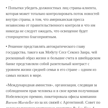
• Попытки убедить должностных лиц страны-клиента,
которая может тотально контролировать поток новостей
внутри страны, в том, что американская пресса
независима от правительственного контроля и что им
никогда не следует ожидать, что освещение будет
стопроцентно благоприятным.
• Решение представлять автократического главу
государства, такого как Мобуту Сесе Секоиз Заира, чей
роскошный образ жизни и большие счета в швейцарском
банке представляли собой разительный контраст с
уровнем жизни средней семьи в его стране – одним из
самых низких в мире.
«Международная амнистия», организация, следящая за
соблюдением прав человека и в свое время получившая
Нобелевскую премию, пикетировала офисы компании
Burson-Marsteller
из-за их связей с Аргентиной. Совет по
делам полушария критиковал агентство
Ruder, Finn &