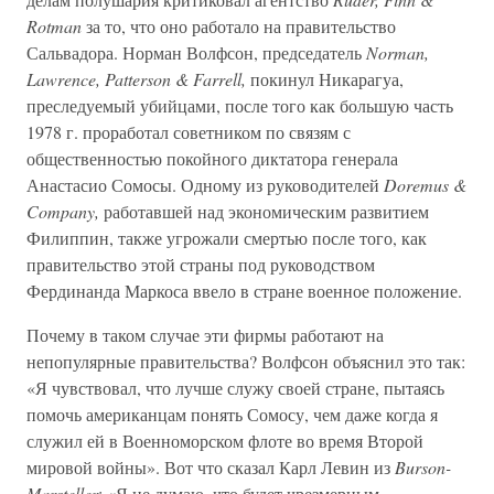
Rotman
за то, что оно работало на правительство
Сальвадора. Норман Волфсон, председатель
Norman,
Lawrence, Patterson & Farrell,
покинул Никарагуа,
преследуемый убийцами, после того как большую часть
1978 г. проработал советником по связям с
общественностью покойного диктатора генерала
Анастасио Сомосы. Одному из руководителей
Doremus &
Company,
работавшей над экономическим развитием
Филиппин, также угрожали смертью после того, как
правительство этой страны под руководством
Фердинанда Маркоса ввело в стране военное положение.
Почему в таком случае эти фирмы работают на
непопулярные правительства? Волфсон объяснил это так:
«Я чувствовал, что лучше служу своей стране, пытаясь
помочь американцам понять Сомосу, чем даже когда я
служил ей в Военноморском флоте во время Второй
мировой войны». Вот что сказал Карл Левин из
Burson-
Marsteller
: «Я не думаю, что будет чрезмерным