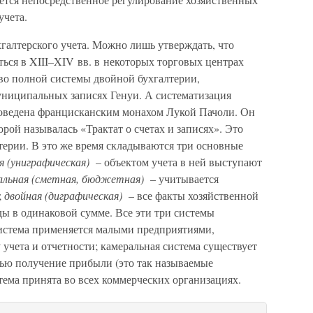
учета.
хгалтерского учета. Можно лишь утверждать, что
ться в XIII–XIV вв. в некоторых торговых центрах
во полной системы двойной бухгалтерии,
муниципальных записях Генуи. А систематизация
роведена францисканским монахом Лукой Пачоли. Он
орой называлась «Трактат о счетах и записях». Это
терии. В это же время складываются три основные
я (униграфическая)
– объектом учета в ней выступают
альная (сметная, бюджетная)
– учитывается
;
двойная (диграфическая)
– все факты хозяйственной
 в одинаковой сумме. Все эти три системы
система применяется малыми предприятиями,
чета и отчетности; камеральная система существует
лью получение прибыли (это так называемые
ема принята во всех коммерческих организациях.