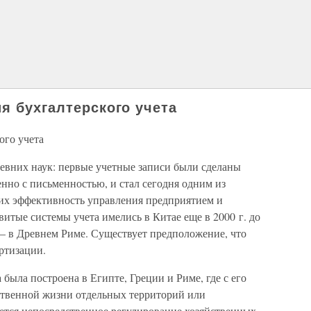
я бухгалтерского учета
ого учета
ревних наук: первые учетные записи были сделаны
енно с письменностью, и стал сегодня одним из
х эффективность управления предприятием и
витые системы учета имелись в Китае еще в 2000 г. до
и – в Древнем Риме. Существует предположение, что
ртизации.
была построена в Египте, Греции и Риме, где с его
твенной жизни отдельных территорий или
ется непосредственное регулирование хозяйственных