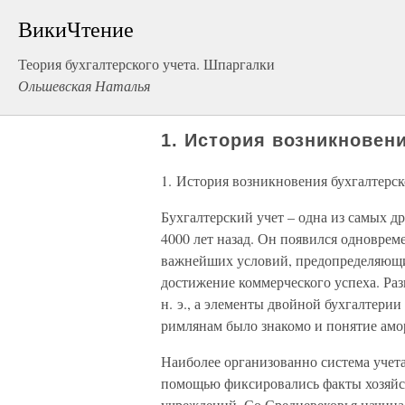
ВикиЧтение
Теория бухгалтерского учета. Шпаргалки
Ольшевская Наталья
1. История возникновени
1. История возникновения бухгалтерск
Бухгалтерский учет – одна из самых д
4000 лет назад. Он появился одноврем
важнейших условий, предопределяющи
достижение коммерческого успеха. Раз
н. э., а элементы двойной бухгалтери
римлянам было знакомо и понятие амо
Наиболее организованно система учета 
помощью фиксировались факты хозяйс
учреждений. Со Средневековья начина