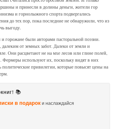
вершины и принесли в долины деньги, жители гор
инизма и горнолыжного спорта подвергались
ния до тех пор, пока последние не обнаружили, что из
чь выгоду.
ы и горожане были авторами пасторальной поэзии.
далеким от земных забот. Далеки от земли и
е. Они расцветают не на мхе лесов или глине полей,
в. Фермеры используют их, поскольку видят в них
ть политические привилегии, которые повысят цены на
ерм.
книг! 📚
писки в подарок
и наслаждайся