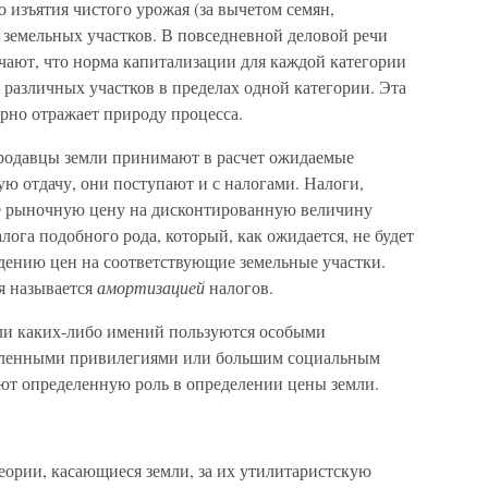
о изъятия чистого урожая (за вычетом семян,
 земельных участков. В повседневной деловой речи
чают, что норма капитализации для каждой категории
я различных участков в пределах одной категории. Эта
рно отражает природу процесса.
продавцы земли принимают в расчет ожидаемые
ую отдачу, они поступают и с налогами. Налоги,
е рыночную цену на дисконтированную величину
лога подобного рода, который, как ожидается, не будет
дению цен на соответствующие земельные участки.
я называется
амортизацией
налогов.
ли каких-либо имений пользуются особыми
пленными привилегиями или большим социальным
ют определенную роль в определении цены земли.
ории, касающиеся земли, за их утилитаристскую