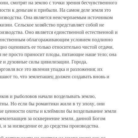
они, смотрят на землю с точки зрения бесчувственного
ности к деньгам и прибыли. На самом деле земля это
оизводства. Она является неисчерпаемым источником
жизни. Сельское хозяйство представляет собой не
оизводства. Оно является единственной естественной и
единственным облагораживающим условием подлинно
но оценивать ее только относительно чистой отдачи,
я не просто приносит плоды, питающие наше тело; она
е и духовные силы цивилизации. Города,
говля все это явления упадка и разложения; их
шают то, что землепашец должен создавать вновь и
ников и рыболовов начали возделывать землю,
тны. Но если бы романтики жили в ту эпоху, они
е ценности охоты и клеймили бы возделывание земли
землепашцев за осквернение земли, данной Богом
, и за низведение ее до средства производства.
й деятельности не смотрел на землю иначе как на