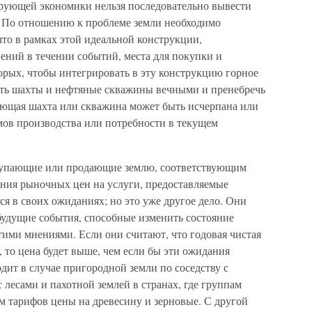
рующей экономики нельзя последовательно вывести
я. По отношению к проблеме земли необходимо
что в рамках этой идеальной конструкции,
ений в течении событий, места для покупки и
торых, чтобы интегрировать в эту конструкцию горное
ать шахты и нефтяные скважины вечными и пренебречь
ующая шахта или скважина может быть исчерпана или
мов производства или потребности в текущем
купающие или продающие землю, соответствующим
ния рыночных цен на услуги, предоставляемые
ся в своих ожиданиях; но это уже другое дело. Они
будущие события, способные изменить состояние
этими мнениями. Если они считают, что годовая чистая
т, то цена будет выше, чем если бы эти ожидания
дит в случае пригородной земли по соседству с
 лесами и пахотной землей в странах, где группам
м тарифов цены на древесину и зерновые. С другой