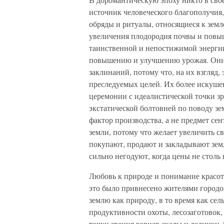
источник человеческого благополучия
обряды и ритуалы, относящиеся к земл
увеличения плодородия почвы и повыш
таинственной и непостижимой энергии
повышению и улучшению урожая. Они 
заклинаний, потому что, на их взгляд
преследуемых целей. Их более искуше
церемонии с идеалистической точки зр
экстатической болтовней по поводу зем
фактор производства, а не предмет с
земли, потому что желает увеличить с
покупают, продают и закладывают зем
сильно негодуют, когда цены не столь 
Любовь к природе и понимание красо
это было привнесено жителями городо
землю как природу, в то время как сел
продуктивности охоты, лесозаготовок,
точки зрения горцев скалы и ледники 