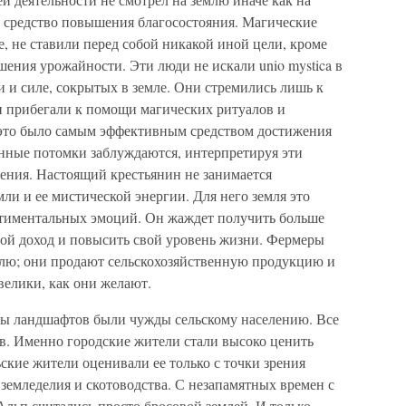
, средство повышения благосостояния. Магические
е, не ставили перед собой никакой иной цели, кроме
ения урожайности. Эти люди не искали unio mystica в
 и силе, сокрытых в земле. Они стремились лишь к
прибегали к помощи магических ритуалов и
, это было самым эффективным средством достижения
нные потомки заблуждаются, интерпретируя эти
ения. Настоящий крестьянин не занимается
ли и ее мистической энергии. Для него земля это
ентиментальных эмоций. Он жаждет получить больше
вой доход и повысить свой уровень жизни. Фермеры
лю; они продают сельскохозяйственную продукцию и
велики, как они желают.
ты ландшафтов были чужды сельскому населению. Все
в. Именно городские жители стали высоко ценить
ьские жители оценивали ее только с точки зрения
 земледелия и скотоводства. С незапамятных времен с
Альп считались просто бросовой землей. И только