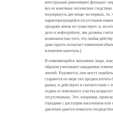
конструкции равномерно функцио- ни
все ее конечные логические следстви
подчеркнуть две вещи: во-первых, то, 
характеризующейся отсутствием измен
продажи земли не существует; и, во-в
дело и нефтедобычу, мы должны счит
возможностью того, что любая действ
даже просто испытает изменения объе
вложении капитала.].
В изменяющейся экономике люди, по
образом учитывают ожидаемые измене
землей. Разумеется, они могут ошибать
стараются по мере сил предвосхитить 
рынка, и действуют в соответствии с 
отдача от земельного участка возрасте
отсутствовали. Это, например, происхо
городами с растущим населением или с
давления удается повысить посредство