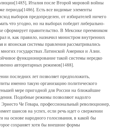
олюции[1485], Италия после Второй мировой войны
 же периода[1486]. Есть все видимые элементы
исход выборов предопределен, от избирателей ничего
мать что угодно, но на выборах победит либерально-
же сформирует правительство. В Мексике преемником
ыбрал и, как правило, назначил министром внутренних
ая и японская системы правления рассматривались
о многих государствах Латинской Америки и Азии.
тойчивое функционирование такой системы нередко
овенно авторитарных режимов[1488].
ении последних лет позволяет предположить,
 элиты именно такую организацию политического
меньшей мере пригодной для России на ближайшие
уждения. Подобные режимы позволяют надолго
. Эрнесто Че Гевара, профессиональный революционер,
имеет шансов на успех, если речь идет о свержении
ти на основе народного голосования, в какой бы
оторое сохраняет хотя бы внешние формы