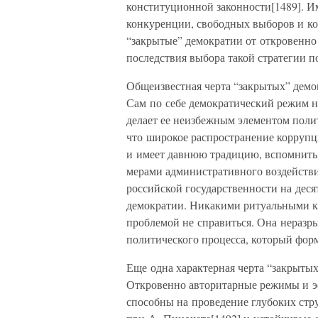
конституционной законности[1489]. 
конкуренции, свободных выборов и ко
“закрытые” демократии от откровенно
последствия выбора такой стратегии п
Общеизвестная черта “закрытых” демо
Сам по себе демократический режим не
делает ее неизбежным элементом полит
что широкое распространение коррупц
и имеет давнюю традицию, вспомнить 
мерами административного воздействия
российской государственности на дес
демократии. Никакими ритуальными к
проблемой не справиться. Она неразры
политического процесса, который форм
Еще одна характерная черта “закрытых
Откровенно авторитарные режимы и 
способны на проведение глубоких ст