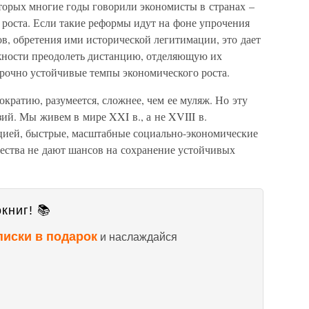
торых многие годы говорили экономисты в странах –
 роста. Если такие реформы идут на фоне упрочения
в, обретения ими исторической легитимации, это дает
жности преодолеть дистанцию, отделяющую их
срочно устойчивые темпы экономического роста.
ратию, разумеется, сложнее, чем ее муляж. Но эту
зий. Мы живем в мире XXI в., а не XVIII в.
цией, быстрые, масштабные социально-экономические
ества не дают шансов на сохранение устойчивых
книг! 📚
писки в подарок
и наслаждайся