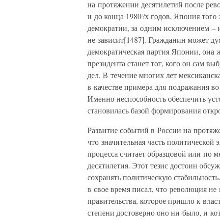
на протяжении десятилетий после рев
и до конца 1980?х годов, Япония того
демократии, за одним исключением – 
не зависит[1487]. Гражданин может ду
демократическая партия Японии, она 
президента станет тот, кого он сам в
дел. В течение многих лет мексиканск
в качестве примера для подражания в
Именно неспособность обеспечить ус
становилась базой формирования откр
Развитие событий в России на протяж
что значительная часть политической
процесса считает образцовой или по 
десятилетия. Этот тезис достоин обс
сохранять политическую стабильность
в свое время писал, что революция не 
правительства, которое пришло к влас
степени достоверно оно ни было, и к