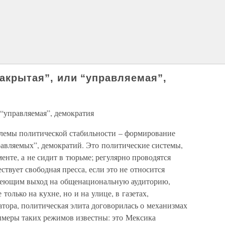
“закрытая”, или “управляемая”,
и “управляемая”, демократия
лемы политической стабильности – формирование
правляемых”, демократий. Это политические системы,
енте, а не сидит в тюрьме; регулярно проводятся
твует свободная пресса, если это не относится
меющим выход на общенациональную аудиторию,
только на кухне, но и на улице, в газетах,
тора, политическая элита договорилась о механизмах
римеры таких режимов известны: это Мексика