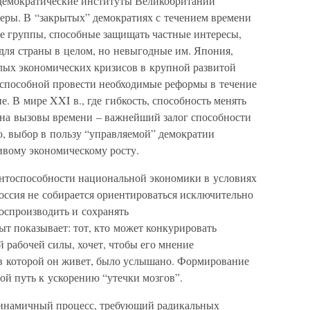
 демократические институты Великобритании
еры. В “закрытых” демократиях с течением времени
е группы, способные защищать частные интересы,
для страны в целом, но невыгодные им. Япония,
лых экономических кризисов в крупной развитой
неспособной провести необходимые реформы в течение
е. В мире XXI в., где гибкость, способность менять
ь на вызовы времени – важнейший залог способности
, выбор в пользу “управляемой” демократии
ивому экономическому росту.
нтоспособности национальной экономики в условиях
оссия не собирается ориентироваться исключительно
воспроизводить и сохранять
 показывает: тот, кто может конкурировать
рабочей силы, хочет, чтобы его мнение
в которой он живет, было услышано. Формирование
ой путь к ускорению “утечки мозгов”.
инамичный процесс, требующий радикальных