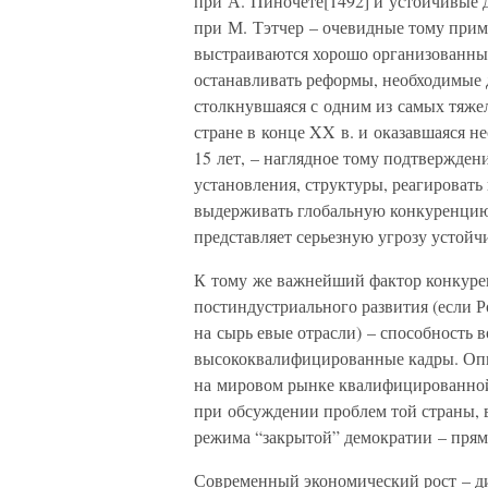
при А. Пиночете[1492] и устойчивые
при М. Тэтчер – очевидные тому прим
выстраиваются хорошо организованны
останавливать реформы, необходимые 
столкнувшаяся с одним из самых тяже
стране в конце XX в. и оказавшаяся 
15 лет, – наглядное тому подтверждени
установления, структуры, реагироват
выдерживать глобальную конкуренцию
представляет серьезную угрозу устойч
К тому же важнейший фактор конкуре
постиндустриального развития (если Р
на сырь евые отрасли) – способность 
высококвалифицированные кадры. Опыт
на мировом рынке квалифицированной 
при обсуждении проблем той страны, 
режима “закрытой” демократии – прям
Современный экономический рост – д