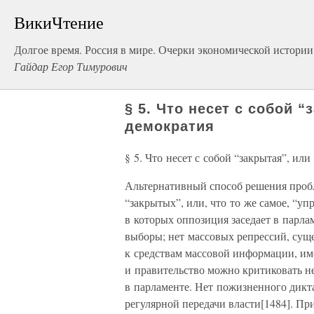
ВикиЧтение
Долгое время. Россия в мире. Очерки экономической истории
Гайдар Егор Тимурович
§ 5. Что несет с собой 
демократия
§ 5. Что несет с собой “закрытая”, ил
Альтернативный способ решения проб
“закрытых”, или, что то же самое, “у
в которых оппозиция заседает в парлам
выборы; нет массовых репрессий, сущес
к средствам массовой информации, и
и правительство можно критиковать не 
в парламенте. Нет пожизненного дикта
регулярной передачи власти[1484]. П