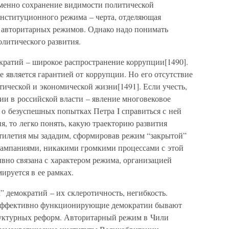
Именно сохранение видимости политической
нституционного режима – черта, отделяющая
 авторитарных режимов. Однако надо понимать
олитического развития.
кратий – широкое распространение коррупции[1490].
 является гарантией от коррупции. Но его отсутствие
ической и экономической жизни[1491]. Если учесть,
ии в российской власти – явление многовековое
о безуспешных попытках Петра I справиться с ней
, то легко понять, какую траекторию развития
ятилетия мы зададим, сформировав режим “закрытой”
ампаниями, никакими громкими процессами с этой
вно связана с характером режима, организацией
ируется в ее рамках.
” демократий – их склеротичность, негибкость.
эффективно функционирующие демократии бывают
руктурных реформ. Авторитарный режим в Чили