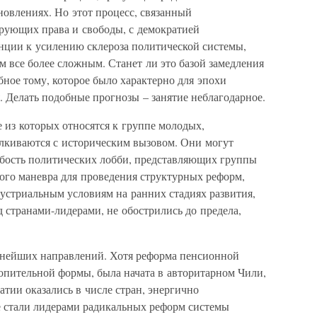
овлениях. Но этот процесс, связанный
рующих права и свободы, с демократией
нции к усилению склероза политической системы,
 все более сложным. Станет ли это базой замедления
бное тому, которое было характерно для эпохи
 Делать подобные прогнозы – занятие неблагодарное.
 из которых относятся к группе молодых,
алкиваются с историческим вызовом. Они могут
абость политических лобби, представляющих группы
кого маневра для проведения структурных реформ,
устриальным условиям на ранних стадиях развития,
д странами-лидерами, не обострились до предела,
жнейших направлений. Хотя реформа пенсионной
копительной формы, была начата в авторитарном Чили,
тии оказались в числе стран, энергично
 стали лидерами радикальных реформ системы