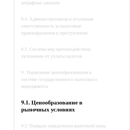
штрафные санкции
8.4. Административная и уголовная
ответственность за налоговые
правонарушения и преступления
8.5. Система мер противодействия
уклонению от уплаты налогов
9. Управление ценообразованием в
системе государственного налогового
менеджмента
9.1. Ценообразование в
рыночных условиях
9.2. Порядок определения рыночной цены