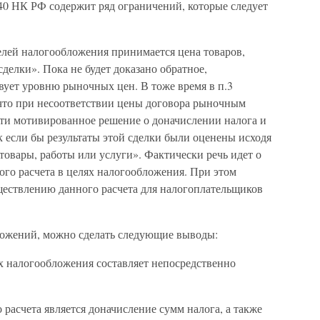
40 НК РФ содержит ряд ограничений, которые следует
 целей налогообложения принимается цена товаров,
сделки». Пока не будет доказано обратное,
твует уровню рыночных цен. В тоже время в п.3
 что при несоответствии цены договора рыночным
ти мотивированное решение о доначислении налога и
к если бы результаты этой сделки были оценены исходя
овары, работы или услуги». Фактически речь идет о
го расчета в целях налогообложения. При этом
ществлению данного расчета для налогоплательщиков
ложений, можно сделать следующие выводы:
х налогообложения составляет непосредственно
 расчета является доначисление сумм налога, а также