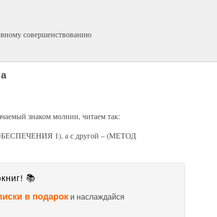
рывному совершенствованию
та
ачаемый знаком молнии, читаем так:
ОБЕСПЕЧЕНИЯ 1), а с другой – (МЕТОД
книг! 📚
писки в подарок
и наслаждайся