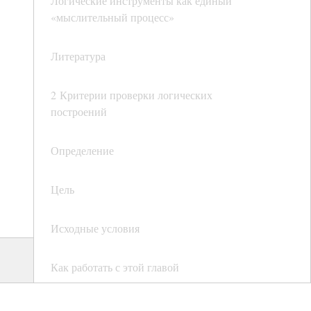
Логические инструменты как единый
«мыслительный процесс»
Литература
2 Критерии проверки логических
построений
Определение
Цель
Исходные условия
Как работать с этой главой
Описание критериев проверки логических