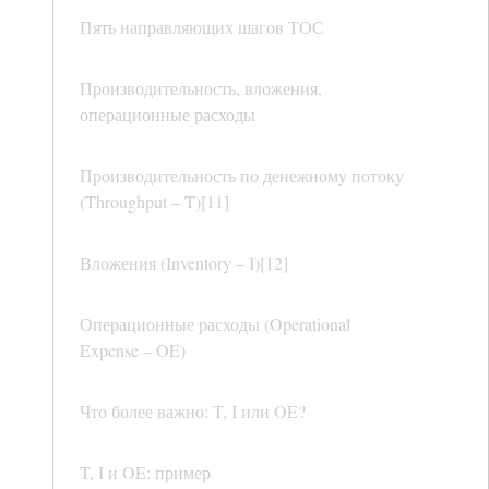
Пять направляющих шагов ТОС
Производительность, вложения,
операционные расходы
Производительность по денежному потоку
(Throughput – T)[11]
Вложения (Inventory – I)[12]
Операционные расходы (Operational
Expense – OE)
Что более важно: T, I или OE?
T, I и OE: пример