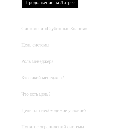
Продолжение на Литрес
Системы и «Глубинные Знания»
Цель системы
Роль менеджера
Кто такой менеджер?
Что есть цель?
Цель или необходимое условие?
Понятие ограничений системы