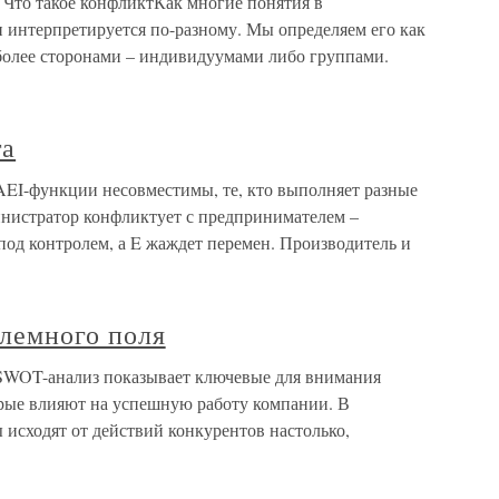
Что такое конфликтКак многие понятия в
 интерпретируется по-разному. Мы определяем его как
 более сторонами – индивидуумами либо группами.
та
EI-функции несовместимы, те, кто выполняет разные
нистратор конфликтует с предпринимателем –
под контролем, а E жаждет перемен. Производитель и
блемного поля
 SWOT-анализ показывает ключевые для внимания
орые влияют на успешную работу компании. В
ы исходят от действий конкурентов настолько,