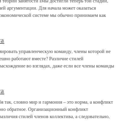
теории занятости IМы достигли теперь той стадии,
ей аргументации. Для начала может оказаться
 экономической системе мы обычно принимаем как
та
ировать управленческую команду, члены которой не
пешно работают вместе? Различие стилей
асхождение во взглядах, даже если все члены команды
та
 так, словно мир и гармония – это норма, а конфликт
ерно обратное. Организационный конфликт
азличия стилей членов коллектива, а следовательно,