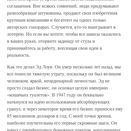
соглашения. Вне всяких сомнений, люди придумывают
разнообразные штуковины, продают свои изобретения
крупным компаниям и богатеют на одних только
авторских гонорарах. Случается, кто-то выигрывает в
лотерею. Но если вы хотите, чтобы все шансы оказались
в ваших руках, оторвите задницу от стула и
принимайтесь за работу, воплощая свои идеи в
реальность.
Как это делал Эд Лоув. Он умер несколько лет назад, мы
все понесли тяжелую утрату, поскольку он был великим
человеком, яркой, неординарной личностью. Эд не
просто создал бизнес, он основал целую империю
«кошачьих туалетов». В 1947 году он буквально
наткнулся на идею использования абсорбирующих
гранул, и через некоторое время его бизнес приносил ему
85 миллионов долларов в год. С моей точки зрения,
наиболее поучительны его первые скромные шаги. Он
начал с пятифунтовых бумажных пакетов, наполненных