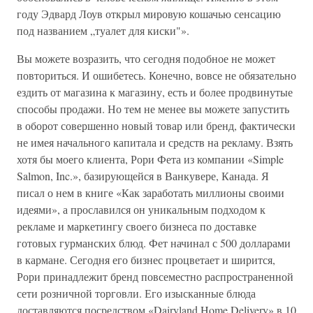
году Эдвард Лоув открыл мировую кошачью сенсацию
под названием „туалет для киски"».
Вы можете возразить, что сегодня подобное не может
повториться. И ошибетесь. Конечно, вовсе не обязательно
ездить от магазина к магазину, есть и более продвинутые
способы продажи. Но тем не менее вы можете запустить
в оборот совершенно новый товар или бренд, фактически
не имея начального капитала и средств на рекламу. Взять
хотя бы моего клиента, Рори Фета из компании «Simple
Salmon, Inc.», базирующейся в Ванкувере, Канада. Я
писал о нем в книге «Как заработать миллионы своими
идеями», а прославился он уникальным подходом к
рекламе и маркетингу своего бизнеса по доставке
готовых гурманских блюд. Фет начинал с 500 долларами
в кармане. Сегодня его бизнес процветает и ширится,
Рори принадлежит бренд повсеместно распространенной
сети розничной торговли. Его изысканные блюда
доставляются посредством «Dairyland Home Delivery» в 10