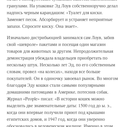
гранулами. На упаковке Эд Лоув собственноручно делал
надпись черным карандашом: «Туалет для киски.
Заменяет песок. Абсорбирует и устраняет неприятные
запахи. Спросите киску. Она знает».
Изначально дистрибьюцией занимался сам Лоув, забив
свой «шевроле» пакетами и посещая один магазин
товаров для животных за другим. Непродолжительная
демонстрация убеждала владельцев приобретать по
нескольку штук. Несколько лет Эд, по его собственным
словам, провел «на колесах», находя все больше
покупателей. Он в одиночку завоевал рынок. Во многом
благодаря Эду кошки стали самыми популярными
домашними питомцами в Америке, потеснив собак.
Журнал «People» писал: «В истории кошек можно
выделить две знаменательные даты: 1500 год до ы. э.,
когда они впервые получили приют под крышами
египетских домов, и 1947 год, когда они уверенно
обосновались в человеческом жилище. Именно в этом