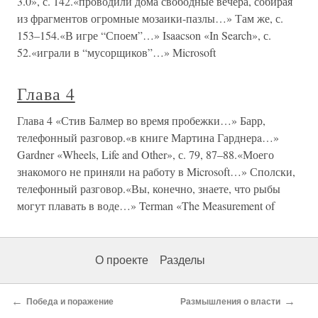
3.0», с. 142.«проводили дома свободные вечера, собирая
из фрагментов огромные мозаики-пазлы…» Там же, с.
153–154.«В игре “Споем”…» Isaacson «In Search», с.
52.«играли в “мусорщиков”…» Microsoft
Глава 4
Глава 4 «Стив Балмер во время пробежки…» Барр,
телефонный разговор.«в книге Мартина Гарднерa…»
Gardner «Wheels, Life and Other», с. 79, 87–88.«Моего
знакомого не приняли на работу в Microsoft…» Сполски,
телефонный разговор.«Вы, конечно, знаете, что рыбы
могут плавать в воде…» Terman «The Measurement of
О проекте
Разделы
←
→
Победа и поражение
Размышления о власти