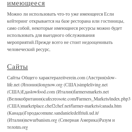
имеющееся
Можно ли использовать что-то уже имеющееся Если
кейтеринг открывается на базе ресторана или гостиницы,
само собой, некоторые имеющиеся ресурсы можно будет
использовать для выездного обслуживания
мероприятий.Прежде всего не стоит недооценивать
человеческий ресурс,
Сайты
Сайты Общего характераzeitverein.com (Австрия)slow-
life.net (Япония)longnow.org (США)simpleliving.net
(США)Едаslowfood.com (Италия)farmersmarkets.net
(Великобритания)cafecreosote.com/Farmers_Markets/index.php3
(США)marketplace.chef2chef.net/farmer-markets/canada.htm
(Канада)Городаcomune.sandanieledelfriuli.ud.it/
(Италия)newurbanism.org (Северная Америка)Разум и
телоtm.org