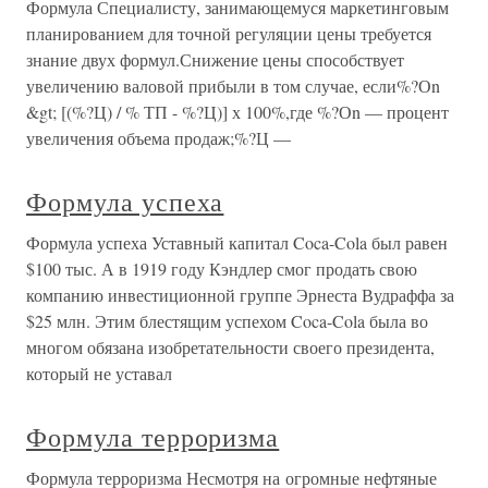
Формула Специалисту, занимающемуся маркетинговым
планированием для точной регуляции цены требуется
знание двух формул.Снижение цены способствует
увеличению валовой прибыли в том случае, если%?Оn
&gt; [(%?Ц) / % ТП - %?Ц)] х 100%,где %?Оn — процент
увеличения объема продаж;%?Ц —
Формула успеха
Формула успеха Уставный капитал Coca-Cola был равен
$100 тыс. А в 1919 году Кэндлер смог продать свою
компанию инвестиционной группе Эрнеста Вудраффа за
$25 млн. Этим блестящим успехом Coca-Cola была во
многом обязана изобретательности своего президента,
который не уставал
Формула терроризма
Формула терроризма Несмотря на огромные нефтяные