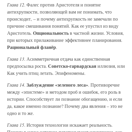
Глава 12
. Фалес против Аристотеля и понятие
антихрупкости, позволяющей вам не понимать, что
происходит, – и почему антихрупкость не замечали по
причине смешивания понятий. Как ее упустил из виду
Опциональность
Аристотель.
в частной жизни. Условия,
при которых прилаживание эффективнее планирования.
Рациональный фланёр
.
Глава 13
. Асимметричная отдача как единственная
Советско-гарвардская
предпосылка роста.
иллюзия, или
Как учить птиц летать. Эпифеномены.
Заблуждение «зеленого леса»
Глава 14
.
. Противоречие
между «эпистеме» и методом проб и ошибок, его роль в
истории. Способствует ли познание обогащению, и если
да, какое именно познание? Почему два явления – это не
одно и то же.
Глава 15
. История технологии искажает реальность.
Почему в науке историю переписывают неудачники, как