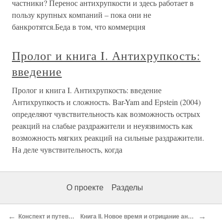
частники? Перенос антихрупкости и здесь работает в
пользу крупных компаний – пока они не
банкротятся.Беда в том, что коммерция
Пролог и книга I. Антихрупкость:
введение
Пролог и книга I. Антихрупкость: введение
Антихрупкость и сложность. Bar-Yam and Epstein (2004)
определяют чувствительность как возможность острых
реакций на слабые раздражители и неуязвимость как
возможность мягких реакций на сильные раздражители.
На деле чувствительность, когда
О проекте
Разделы
←
→
Конспект и путеводитель по книге
Книга II. Новое время и отрицание антихрупкости (Прокрустово ложе)