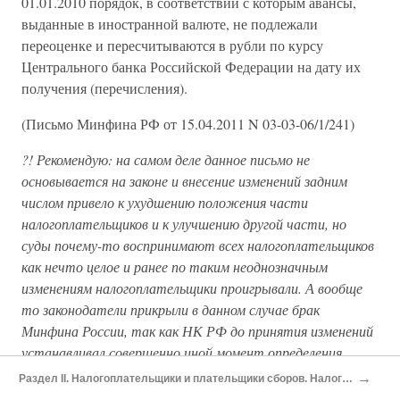
01.01.2010 порядок, в соответствии с которым авансы,
выданные в иностранной валюте, не подлежали
переоценке и пересчитываются в рубли по курсу
Центрального банка Российской Федерации на дату их
получения (перечисления).
(Письмо Минфина РФ от 15.04.2011 N 03-03-06/1/241)
?! Рекомендую: на самом деле данное письмо не
основывается на законе и внесение изменений задним
числом привело к ухудшению положения части
налогоплательщиков и к улучшению другой части, но
суды почему-то воспринимают всех налогоплательщиков
как нечто целое и ранее по таким неоднозначным
изменениям налогоплательщики проигрывали. А вообще
то законодатели прикрыли в данном случае брак
Минфина России, так как НК РФ до принятия изменений
устанавливал совершенно иной момент определения
курса.
→
Раздел II. Налогоплательщики и плательщики сборов. Налоговые агенты. Представительство в налоговых правоотношениях