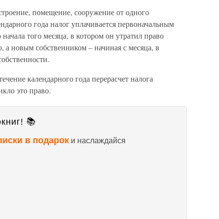
строение, помещение, сооружение от одного
ендарного года налог уплачивается первоначальным
о начала того месяца, в котором он утратил право
, а новым собственником – начиная с месяца, в
собственности.
течение календарного года перерасчет налога
икло это право.
книг! 📚
писки в подарок
и наслаждайся