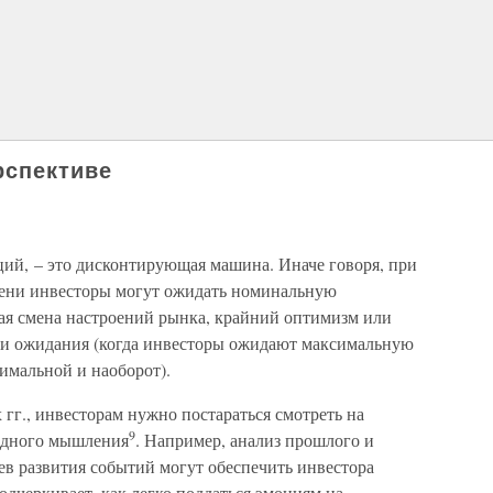
рспективе
ий, – это дисконтирующая машина. Иначе говоря, при
мени инвесторы могут ожидать номинальную
зкая смена настроений рынка, крайний оптимизм или
ти ожидания (когда инвесторы ожидают максимальную
нимальной и наоборот).
 гг., инвесторам нужно постараться смотреть на
9
тадного мышления
. Например, анализ прошлого и
в развития событий могут обеспечить инвестора
дчеркивает, как легко поддаться эмоциям на