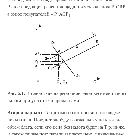
-
Взнос продавцов равен площади прямоугольника P
CBP
,
1
+
а взнос покупателей – P
ACP
.
1
Рис. 5.1.
Воздействие на рыночное равновесие акцизного
налога при уплате его продавцами
Второй вариант.
Акцизный налог вносят в госбюджет
покупатели. Покупатели будут согласны купить тот же
объем блага, если его цена без налога будет на Т р. ниже.
В таком случае покупатели заплатят цену с включением