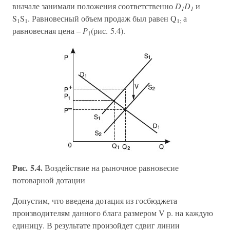
вначале занимали положения соответственно
D
D
и
1
1
S
S
. Равновесный объем продаж был равен Q
а
1
1
1;
равновесная цена –
P
(рис. 5.4).
1
Рис. 5.4.
Воздействие на рыночное равновесие
потоварной дотации
Допустим, что введена дотация из госбюджета
производителям данного блага размером V р. на каждую
единицу. В результате произойдет сдвиг линии