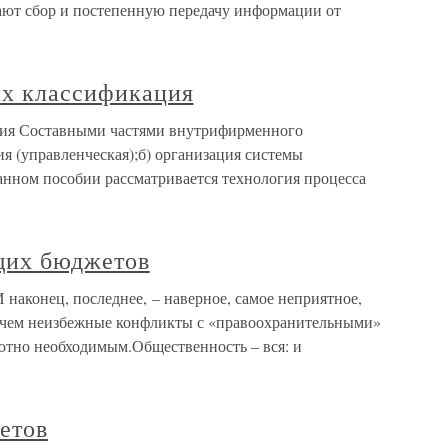
вают сбор и постепенную передачу информации от
их классификация
ация Составными частями внутрифирменного
я (управленческая);б) организация системы
анном пособии рассматривается технология процесса
щих бюджетов
наконец, последнее, – наверное, самое неприятное,
, чем неизбежные конфликты с «правоохранительными»
ютно необходимым.Общественность – вся: и
етов