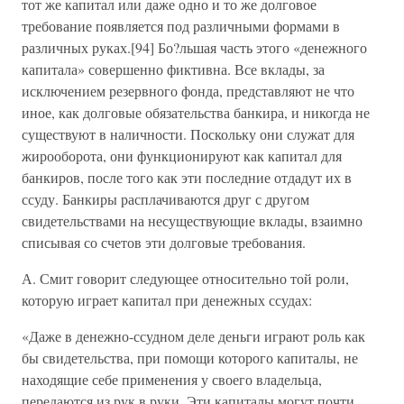
тот же капитал или даже одно и то же долговое
требование появляется под различными формами в
различных руках.[94] Бо?льшая часть этого «денежного
капитала» совершенно фиктивна. Все вклады, за
исключением резервного фонда, представляют не что
иное, как долговые обязательства банкира, и никогда не
существуют в наличности. Поскольку они служат для
жирооборота, они функционируют как капитал для
банкиров, после того как эти последние отдадут их в
ссуду. Банкиры расплачиваются друг с другом
свидетельствами на несуществующие вклады, взаимно
списывая со счетов эти долговые требования.
А. Смит говорит следующее относительно той роли,
которую играет капитал при денежных ссудах:
«Даже в денежно-ссудном деле деньги играют роль как
бы свидетельства, при помощи которого капиталы, не
находящие себе применения у своего владельца,
передаются из рук в руки. Эти капиталы могут почти