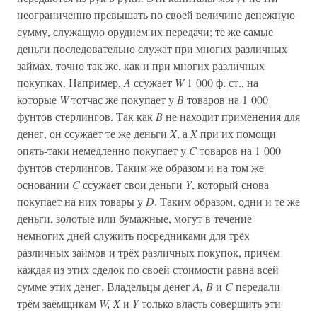
неограниченно превышать по своей величине денежную
сумму, служащую орудием их передачи; те же самые
деньги последовательно служат при многих различных
займах, точно так же, как и при многих различных
покупках. Например,
A
ссужает
W
1 000 ф. ст., на
которые
W
тотчас же покупает у
B
товаров на 1 000
фунтов стерлингов. Так как
B
не находит применения для
денег, он ссужает те же деньги
X
, а
X
при их помощи
опять-таки немедленно покупает у
C
товаров на 1 000
фунтов стерлингов. Таким же образом и на том же
основании
C
ссужает свои деньги
Y
, который снова
покупает на них товары у
D
. Таким образом, одни и те же
деньги, золотые или бумажные, могут в течение
немногих дней служить посредниками для трёх
различных займов и трёх различных покупок, причём
каждая из этих сделок по своей стоимости равна всей
сумме этих денег. Владельцы денег
A, B
и
C
передали
трём заёмщикам
W, X
и
Y
только власть совершить эти