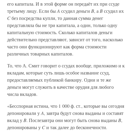
его капитала. И в этой форме он передаёт их при ссуде
третьему лицу. Если бы
A
ссудил деньги
B
, а
B
ссудил их
C
без посредства купли, то данная сумма денег
представляла бы не три капитала, а один, только одну
капитальную стоимость. Сколько капиталов деньги
действительно представляют, зависит от того, насколько
часто они функционируют как форма стоимости
различных товарных капиталов.
То, что А. Смит говорит о ссудах вообще, приложимо и к
вкладам, которые суть лишь особое название ссуд,
предоставляемых публикой банкиру. Одни и те же
деньги могут служить в качестве орудия для любого
числа вкладов.
«Бесспорная истина, что 1 000 ф. ст., которые вы сегодня
депонировали у
A
, завтра будут снова выданы и составят
вклад у
B
. Послезавтра они могут быть снова выданы
B
,
депонированы у
C
и так далее до бесконечности.