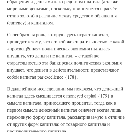
обращения и деньгами как средством платежа (а также
мировыми деньгами, поскольку принимается в расчёт
отлив золота) в различие между средством обращения
(currency) и капиталом.
Своеобразная роль, которую здесь играет капитал,
приводит к тому, что с такой же старательностью, с какой
«просвещённая» политическая экономия пыталась
внушить, что деньги не капитал, – с такой же
старательностью эта банкирская политическая экономия
внушает, что деньги в действительности представляют
собой капитал par excellence {178}.
В дальнейшем исследовании мы покажем, что денежный
капитал здесь смешивается с moneyed capital {179} в
смысле капитала, приносящего проценты, тогда как в
первом смысле денежный капитал означает всегда лишь
переходную форму капитала, рассматриваемую в отличие
от других форм капитала: от товарного капитала и
производительного капитала.