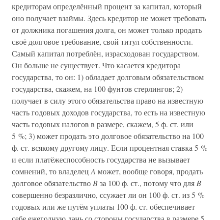
кредиторам определённый процент за капитал, который
оно получает взаймы. Здесь кредитор не может требовать
от должника погашения долга, он может только продать
своё долговое требование, свой титул собственности.
Самый капитал потреблён, израсходован государством.
Он больше не существует. Что касается кредитора
государства, то он: 1) обладает долговым обязательством
государства, скажем, на 100 фунтов стерлингов; 2)
получает в силу этого обязательства право на известную
часть годовых доходов государства, то есть на известную
часть годовых налогов в размере, скажем, 5 ф. ст. или
5 %; 3) может продать это долговое обязательство на 100
ф. ст. всякому другому лицу. Если процентная ставка 5 %
и если платёжеспособность государства не вызывает
сомнений, то владелец
A
может, вообще говоря, продать
долговое обязательство
B
за 100 ф. ст., потому что для
B
совершенно безразлично, ссужает ли он 100 ф. ст. из 5 %
годовых или же путём уплаты 100 ф. ст. обеспечивает
себе ежегодную дань со стороны государства в размере 5