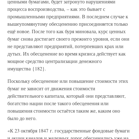
ценными бумагами, будет затронуто нарушениями
процесса воспроизводства, – как это бывает с
промышленными предприятиями. В последнем случае к
вышеупомянутому обесценению присоединяется только
ещё новое. После того как буря миновала, курс ценных
бумаг снова достигает своего прежнего уровня, если они
не представляют предприятий, потерпевших крах или
дутых. Их обесценение во время кризиса действует как
мощное средство централизации денежного
имущества {182}.
Поскольку обесценение или повышение стоимости этих
бумаг не зависит от движения стоимости
действительного капитала, который они представляют,
богатство нации после такого обесценения или
повышения стоимости остаётся таким же, каким оно
было до него.
«К 23 октября 1847 г. государственные фондовые бумаги
и акции каналов и железных дорог обесценились уже на