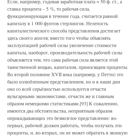
Если, например, годовая заработная плата = 50 ф. ст., а
ставка процента – 5 %, то рабочая сила,
функционирующая в течение года, считается равной
капиталу в 1 000 фунтов стерлингов. Нелепость
капиталистического способа представления достигает
здесь своего апогея; вместо того чтобы объяснять
эксплуатацией рабочей силы увеличение стоимости
капитала, наоборот, производительность рабочей силы
объясняется тем, что сама рабочая сила является этой
таинственной вещью, капиталом, приносящим проценты.
Во второй половине XVII века (например, у Петти) это
было излюбленным представлением, но и в наши дни
оно со всей серьёзностью используется отчасти
вульгарными экономистами, отчасти же и главным
образом немецкими статистиками.[93] К сожалению,
имеются два обстоятельства, неприятным образом
опрокидывающих это безмозглое представление: во-
первых, рабочий должен работать, чтобы получать эти
проценты, и, во-вторых, он не может обратить в звонкую