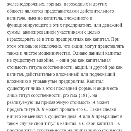
железнодорожных, горных, пароходных и других
обществ являются представителями действительного
капитала, именно капитала, вложенного и
функционирующего в этих предприятиях, или денежной
суммы, авансированной участниками с целью
израсходовать её в этих предприятиях как капитал. При
этом отнюдь не исключено, что акции могут представлять
также и чистое мошенничество. Однако данный капитал
не существует вдвойне, – один раз как капитальная
стоимость титула собственности, акций, и другой раз как
капитал, действительно вложенный или подлежащий
вложению в упомянутые предприятия. Капитал
существует лишь в этой последней форме, и акция есть
лишь титул собственности, pro rata {181}, на
реализуемую им прибавочную стоимость.
A
может
продать титул
B. B
может продать его
C
. Такие сделки
ничего не меняют в существе дела.
A
или
B
превращает в
таком случае свой титул в капитал, а
C
свой капитал – в
простой титул собственности на прибавочную стоимость,