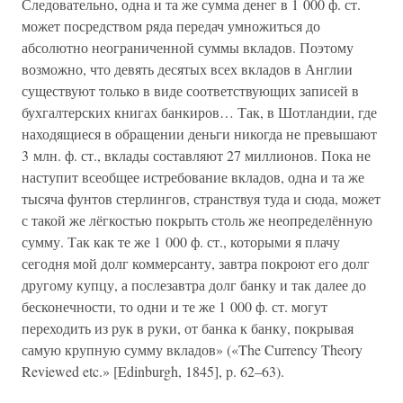
Следовательно, одна и та же сумма денег в 1 000 ф. ст.
может посредством ряда передач умножиться до
абсолютно неограниченной суммы вкладов. Поэтому
возможно, что девять десятых всех вкладов в Англии
существуют только в виде соответствующих записей в
бухгалтерских книгах банкиров… Так, в Шотландии, где
находящиеся в обращении деньги никогда не превышают
3 млн. ф. ст., вклады составляют 27 миллионов. Пока не
наступит всеобщее истребование вкладов, одна и та же
тысяча фунтов стерлингов, странствуя туда и сюда, может
с такой же лёгкостью покрыть столь же неопределённую
сумму. Так как те же 1 000 ф. ст., которыми я плачу
сегодня мой долг коммерсанту, завтра покроют его долг
другому купцу, а послезавтра долг банку и так далее до
бесконечности, то одни и те же 1 000 ф. ст. могут
переходить из рук в руки, от банка к банку, покрывая
самую крупную сумму вкладов» («The Currency Theory
Reviewed etc.» [Edinburgh, 1845], p. 62–63).