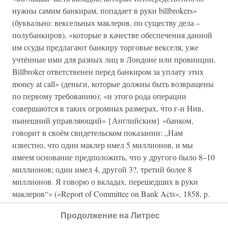
нужны самим банкирам, попадает в руки billbrokers»
(буквально: вексельных маклеров, по существу дела –
полубанкиров), «которые в качестве обеспечения данной
им ссуды предлагают банкиру торговые векселя, уже
учтённые ими для разных лиц в Лондоне или провинции.
Billbroker ответственен перед банкиром за уплату этих
money at call» (деньги, которые должны быть возвращены
по первому требованию); «и этого рода операции
совершаются в таких огромных размерах, что г-н Нив,
нынешний управляющий» {Английским} «банком,
говорит в своём свидетельском показании: „Нам
известно, что один маклер имел 5 миллионов, и мы
имеем основание предположить, что у другого было 8–10
миллионов; один имел 4, другой 3?, третий более 8
миллионов. Я говорю о вкладах, перешедших в руки
маклеров“» («Report of Committee on Bank Acts», 1858, p.
V, № 8).
Продолжение на Литрес
«Лондонские billbrokers вели свои колоссальные