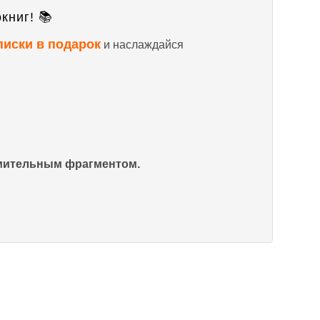
книг! 📚
писки в подарок
и наслаждайся
омительным фрагментом.