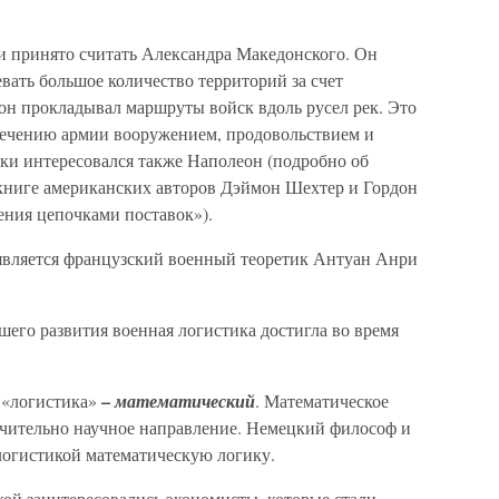
 принято считать Александра Македонского. Он
евать большое количество территорий за счет
он прокладывал маршруты войск вдоль русел рек. Это
печению армии вооружением, продовольствием и
и интересовался также Наполеон (подробно об
окниге американских авторов Дэймон Шехтер и Гордон
ения цепочками поставок»).
является французский военный теоретик Антуан Анри
его развития военная логистика достигла во время
–
 «логистика»
математический
. Математическое
чительно научное направление. Немецкий философ и
логистикой математическую логику.
ой заинтересовались экономисты, которые стали