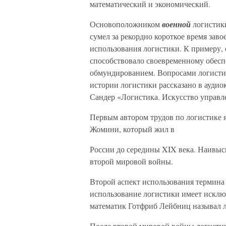
математический и экономический.
Основоположником
военной
логистики
сумел за рекордно короткое время заво
использования логистики. К примеру, 
способствовало своевременному обес
обмундированием. Вопросами логистик
истории логистики рассказано в ауди
Сандер «Логистика. Искусство управл
Первым автором трудов по логистике 
Жомини, который жил в
России до середины XIX века. Наивысш
второй мировой войны.
Второй аспект использования термина
использование логистики имеет исклю
математик Готфриб Лейбниц называл 
После второй мировой войны логистик