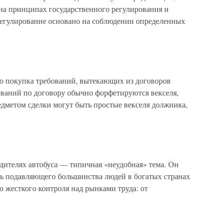
а принципах государственного регулирования и
регулирование основано на соблюдении определенных
о покупка требований, вытекающих из договоров
ований по договору обычно форфетируются векселя,
едметом сделки могут быть простые векселя должника,
телях автобуса — типичная «неудобная» тема. Он
ь подавляющего большинства людей в богатых странах
о жесткого контроля над рынками труда: от