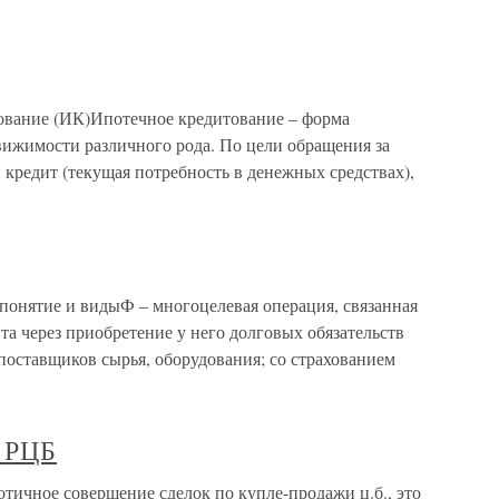
тование (ИК)Ипотечное кредитование – форма
вижимости различного рода. По цели обращения за
 кредит (текущая потребность в денежных средствах),
 понятие и видыФ – многоцелевая операция, связанная
а через приобретение у него долговых обязательств
 поставщиков сырья, оборудования; со страхованием
е РЦБ
отичное совершение сделок по купле-продажи ц.б., это