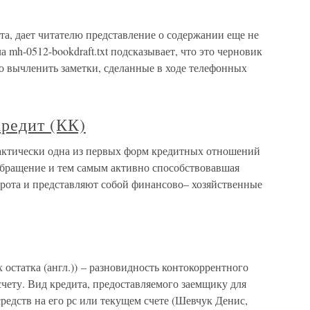
ата, дает читателю представление о содержании еще не
 mh-0512-bookdraft.txt подсказывает, что это черновик
ко вычленить заметки, сделанные в ходе телефонных
кредит (КК)
актически одна из первых форм кредитных отношений
обращение и тем самым активно способствовавшая
рота и представляют собой финансово– хозяйственные
 остатка (англ.)) – разновидность контокоррентного
счету. Вид кредита, предоставляемого заемщику для
редств на его рс или текущем счете (Шевчук Денис,