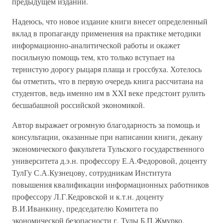
предыдущем издании.
Надеюсь, что новое издание книги внесет определенный
вклад в пропаганду применения на практике методики
информационно-аналитической работы и окажет
посильную помощь тем, кто только вступает на
тернистую дорогу рыцаря плаща и гроссбуха. Хотелось
бы отметить, что в первую очередь книга рассчитана на
студентов, ведь именно им в XXI веке предстоит рулить
бесшабашной российской экономикой.
Автор выражает огромную благодарность за помощь и
консультации, оказанные при написании книги, декану
экономического факультета Тульского государственного
университета д.э.н. профессору Е.А.Федоровой, доценту
ТулГу С.А.Кузнецову, сотрудникам Института
повышения квалификации информационных работников
профессору Л.Г.Кедровской и к.т.н. доценту
В.И.Иванкину, председателю Комитета по
экономической безопасности г. Тулы Б.П.Жмурко,