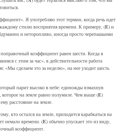
товиться.
фициент». Я употребляю этот термин, когда речь идет
E
 каждому стилю восприятия времени. К примеру, (
) и
обдуманно и неторопливо, иногда просто черепашьими
т поправочный коэффициент равен шести. Когда я
мся с этим за час», в действительности работа
м: «Мы сделаем это за неделю», на нее уходит шесть
 который парит высоко в небе: единожды взмахнув
E
, которое на земле равно полумиле. Чем выше (
)
ему расстояние на земле.
ому, кто остался на земле, приходится карабкаться на
E
ет немало времени. (
) обычно упускает это из виду,
вочный коэффициент.