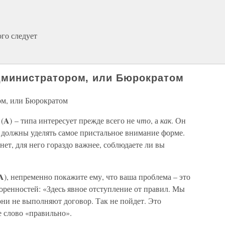
ого следует
 Администратором, или Бюрократом
ом, или Бюрократом
A
(
) – типа интересует прежде всего не
что
, а
как
. Он
ы должны уделять самое пристальное внимание форме.
 нет, для него гораздо важнее, соблюдаете ли вы
A
), непременно покажите ему, что ваша проблема – это
оренностей: «Здесь явное отступление от правил. Мы
, они не выполняют договор. Так не пойдет. Это
е слово «правильно».