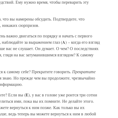
следствий. Ему нужно время, чтобы переварить эту
), что вы намерены обсудить. Подтвердите, что
, никаких сюрпризов.
ень важно двигаться по порядку и начать с первого
A
ь, наблюдайте за выражением глаз (
) – когда его взгляд
ьше вас не слушает. Он думает. О чем? О последствиях
, глядя на вас затуманившимся взглядом? К самому
ся к самому себе? Прекратите говорить.
Прекратите
, я знаю. Но прежде чем вы продолжите, чрезвычайно
 информацию.
E
те? Если вы (
), у вас в голове уже роится три сотни
литься ими, пока вы их помните. Не делайте этого.
жете вернуться к ним позже. Как только вы их
 душе, ведь теперь вы можете вернуться к ним в любой