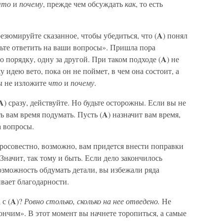
что
и
почему
, прежде чем обсуждать
как
, то есть
A
езюмируйте сказанное, чтобы убедиться, что (
) понял
ольте ответить на ваши вопросы». Пришла пора
A
о порядку, одну за другой. При таком подходе (
) не
у идею вето, пока он не поймет, в чем она состоит, а
вы не изложите
что
и
почему
.
A
) сразу, действуйте. Но будьте осторожны. Если вы не
A
ь вам время подумать. Пусть (
) назначит вам время,
а вопросы.
бросовестно, возможно, вам придется внести поправки
Значит, так тому и быть. Если дело закончилось
озможность обдумать детали, вы избежали ряда
ивает благодарности.
A
с (
)?
Ровно столько, сколько на нее отведено.
Не
ончим». В этот момент вы начнете торопиться, а самые