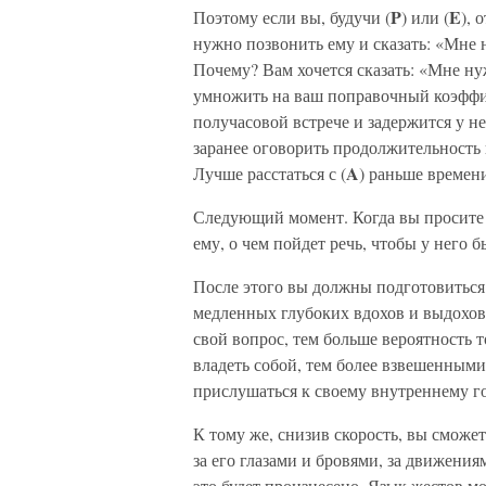
P
E
Поэтому если вы, будучи (
) или (
), 
нужно позвонить ему и сказать: «Мне 
Почему? Вам хочется сказать: «Мне нуж
умножить на ваш поправочный коэффиц
получасовой встрече и задержится у нег
заранее оговорить продолжительность 
A
Лучше расстаться с (
) раньше времен
Следующий момент. Когда вы просите 
ему, о чем пойдет речь, чтобы у него 
После этого вы должны подготовиться
медленных глубоких вдохов и выдохов.
свой вопрос, тем больше вероятность т
владеть собой, тем более взвешенными
прислушаться к своему внутреннему г
К тому же, снизив скорость, вы сможе
за его глазами и бровями, за движения
это будет произнесено. Язык жестов м