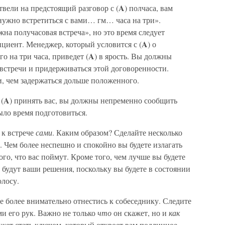
A
отвели на предстоящий разговор с (
) полчаса, вам
нужно встретиться с вами… гм… часа на три».
на получасовая встреча», но это время следует
A
иент. Менеджер, который условится с (
) о
A
о на три часа, приведет (
) в ярость. Вы должны
встречи и придерживаться этой договоренности.
и, чем задержаться дольше положенного.
A
(
) принять вас, вы должны непременно сообщить
было время подготовиться.
 к встрече
сами
. Каким образом? Сделайте несколько
 Чем более неспешно и спокойно вы будете излагать
ого, что вас поймут. Кроме того, чем лучше вы будете
 будут ваши решения, поскольку вы будете в состоянии
олосу.
те более внимательно отнестись к собеседнику. Следите
ми его рук. Важно не только
что
он скажет, но и
как
ожет стать ключом, который откроет вам подлинное