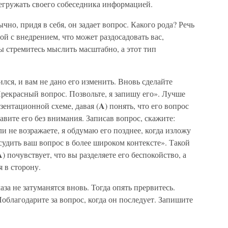
егружать своего собеседника информацией.
ычно, придя в себя, он задает вопрос. Какого рода? Речь
ой с внедрением, что может раздосадовать вас,
 стремитесь мыслить масштабно, а этот тип
лся, и вам не дано его изменить. Вновь сделайте
Прекрасный вопрос. Позвольте, я запишу его». Лучше
A
езентационной схеме, давая (
) понять, что его вопрос
авите его без внимания. Записав вопрос, скажите:
и не возражаете, я обдумаю его позднее, когда изложу
бсудить ваш вопрос в более широком контексте». Такой
A
) почувствует, что вы разделяете его беспокойство, а
я в сторону.
за не затуманятся вновь. Тогда опять прервитесь.
облагодарите за вопрос, когда он последует. Запишите