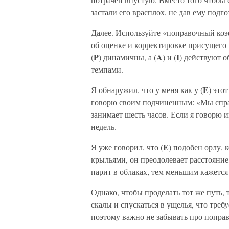
застали его врасплох, не дав ему подго
Далее. Используйте «поправочный коэф
об оценке и корректировке присущего
P
A
I
(
) динамичны, а (
) и (
) действуют 
темпами.
E
Я обнаружил, что у меня как у (
) это
говорю своим подчиненным: «Мы справи
занимает шесть часов. Если я говорю и
недель.
E
Я уже говорил, что (
) подобен орлу,
крыльями, он преодолевает расстояние
парит в облаках, тем меньшим кажется 
Однако, чтобы проделать тот же путь, т
скалы и спускаться в ущелья, что требу
поэтому важно не забывать про попра