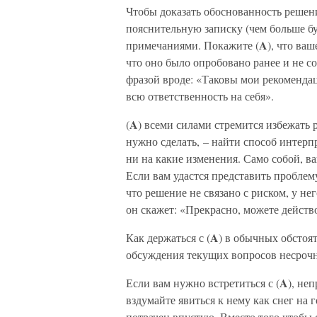
Чтобы доказать обоснованность решени
пояснительную записку (чем больше б
A
примечаниями. Покажите (
), что ва
что оно было опробовано ранее и не с
фразой вроде: «Таковы мои рекомендаци
всю ответственность на себя».
A
(
) всеми силами стремится избежать р
нужно сделать, – найти способ интерпр
ни на какие изменения. Само собой, в
Если вам удастся представить проблем
что решение не связано с риском, у нег
он скажет: «Прекрасно, можете действ
A
Как держаться с (
) в обычных обстоя
обсуждения текущих вопросов несрочн
A
Если вам нужно встретиться с (
), не
вздумайте явиться к нему как снег на г
потрачен впустую. Вместо того чтобы с