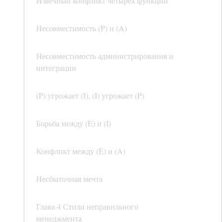
Извечный конфликт четырех функций
Несовместимость (P) и (A)
Несовместимость администрирования и
интеграции
(P) угрожает (I), (I) угрожает (P)
Борьба между (E) и (I)
Конфликт между (E) и (A)
Несбыточная мечта
Глава 4 Стили неправильного
менеджмента