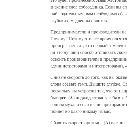
значение слов собеседника. Если вы сп
наблюдательным, вам необходимо сбави
глубоких, медленных вдохов.
Предприниматели и производители не 
Почему? Потому что все время носятся
проигрывает тот, кто первый замолчит,
ли это лучший способ отстаивать сво
освоить производителям и предприним
администраторами и интеграторами), –
Снизьте скорость до того, как вы оказа
слова сбавьте темп. Дышите глубже. Сд
поскольку вы устроены так, что от на
A
быстрее. (
) поджидает вас у себя в к
сонная муха, и если вы не притормозите
пойдет во благо никому из вас.
A
Сбавить скорость до темпа (
) важно е