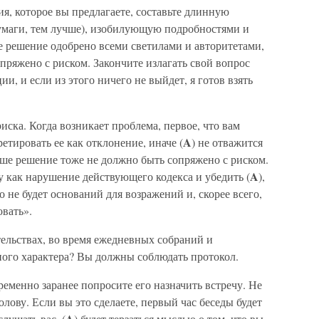
я, которое вы предлагаете, составьте длинную
умаги, тем лучше), изобилующую подробностями и
ше решение одобрено всеми светилами и авторитетами,
опряжено с риском. Закончите излагать свой вопрос
и, и если из этого ничего не выйдет, я готов взять
иска. Когда возникает проблема, первое, что вам
A
етировать ее как отклонение, иначе (
) не отважится
аше решение тоже не должно быть сопряжено с риском.
A
у как нарушение действующего кодекса и убедить (
),
о не будет оснований для возражений и, скорее всего,
овать».
тельствах, во время ежедневных собраний и
ого характера? Вы должны соблюдать протокол.
пременно заранее попросите его назначить встречу. Не
олову. Если вы это сделаете, первый час беседы будет
A
лушать вас, (
) будет терзаться мыслью о том, что вы