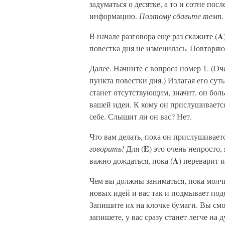
задуматься о десятке, а то и сотне по
информацию.
Поэтому сбавьте темп
.
A
В начале разговора еще раз скажите (
повестка дня не изменилась. Повторяю
Далее. Начните с вопроса номер 1. (Оч
пункта повестки дня.) Излагая его сут
станет отсутствующим, значит, он бол
вашей идеи. К кому он прислушивается
себе. Слышит ли он вас? Нет.
Что вам делать, пока он прислушивает
E
говорить!
Для (
) это очень непросто
A
важно дождаться, пока (
) переварит
Чем вы должны заниматься, пока молчи
новых идей и вас так и подмывает поде
Запишите их на клочке бумаги. Вы смо
запишете, у вас сразу станет легче на