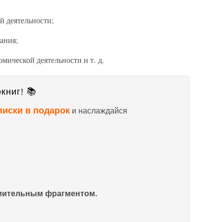
й деятельности;
ания;
мической деятельности и т. д.
книг! 📚
писки в подарок
и наслаждайся
омительным фрагментом.