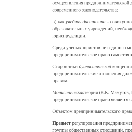
осуществления предпринимательской 
современного законодательства;
в) как
учебная дисциплина
– совокупно
образовательных учреждений, необход
юриспруденции.
Среди ученых-юристов нет единого мне
предпринимательское право самостоят
Сторонники
дуалистической
концепции
предпринимательские отношения долж
правом.
Монистическая
теория (В.К. Мамутов, 
предпринимательское право является 
Объектом предпринимательского права
Предмет
регулирования предпринимате
группы общественных отношений, пре