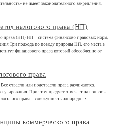
ятельность» не имеет законодательного закрепления,
метод налогового права (НП)
го права (НП) НП – система финансово-правовых норм,
ия.Три подхода по поводу природы НП, его места в
нститут финансового права который обособленно от
логового права
а Все отрасли или подотрасли права различаются,
регулирования. При этом предмет отвечает на вопрос –
алогового права – совокупность однородных
инципы коммерческого права