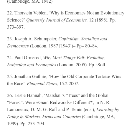
(Cambridge, MA, 1982).
22. Thorstein Veblen, ‘Why is Economics Not an Evolutionary
Science?’
Quarterly Journal of Economics,
12 (1898). Pp.
373–397.
23. Joseph A. Schumpeter,
Capitalism, Socialism and
Democracy
(London, 1987 [1943])– Pp– 80–84.
24. Paul Ormerod,
Why Most Things Fail: Evolution,
Extinction and Economics
(London, 2005). Pp. iSoff.
25. Jonathan Guthrie, ‘How the Old Corporate Tortoise Wins
the Race’,
Financial Times,
15.2.2007.
26. Leslie Hannah, ‘Marshall’s “Trees” and the Global
“Forest”: Were «Giant Redwoods» Different?’, in N. R.
Lamoreaux, D. M. G. Raff and P. Temin (eds.),
Learning by
Doing in Markets, Firms and Countries
(Cambridge, MA,
1999). Pp. 253–294.