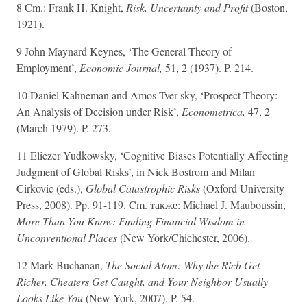
8 Cm.: Frank H. Knight,
Risk, Uncertainty and Profit
(Boston,
1921).
9 John Maynard Keynes, ‘The General Theory of
Employment’,
Economic Journal,
51, 2 (1937). P. 214.
10 Daniel Kahneman and Amos Tver sky, ‘Prospect Theory:
An Analysis of Decision under Risk’,
Econometrica,
47, 2
(March 1979). P. 273.
11 Eliezer Yudkowsky, ‘Cognitive Biases Potentially Affecting
Judgment of Global Risks’, in Nick Bostrom and Milan
Cirkovic (eds.),
Global Catastrophic Risks
(Oxford University
Press, 2008). Pp. 91-119. Cm. также: Michael J. Mauboussin,
More Than You Know: Finding Financial Wisdom in
Unconventional Places
(New York/Chichester, 2006).
12 Mark Buchanan,
The Social Atom: Why the Rich Get
Richer, Cheaters Get Caught, and Your Neighbor Usually
Looks Like You
(New York, 2007). P. 54.