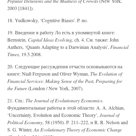
Popular Delusions and the Madness of Crowds
(New York,
2003 [1841]).
18. Yudkowsky, ‘Cognitive Biases’. P. no.
19. Введение в работу Ло есть в упомянутой книге:
Bernstein,
Capital Ideas Evolving,
ch. 4. См. также: John
Authers, ‘Quants Adapting to a Darwinian Analysis’,
Financial
Times,
19.5.2008.
20. Следующие рассуждения отчасти основываются на
книге: Niall Ferguson and Oliver Wyman,
The Evolution of
Financial Services: Making Sense of the Past, Preparing for
the Future
(London / New York, 2007).
21. Cm.:
The Journal of Evolutionary Economics.
Фундаментальные работы в этой области: A. A. Alchian,
‘Uncertainty, Evolution and Economic Theory’,
Journal of
Political Economy,
58 (1950). P. 211–222, и R. R. Nelson and
S. G. Winter,
An Evolutionary Theory of Economic Change