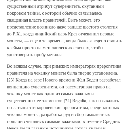
существенный атрибут суверенитета, окутанный
покровом тайны, с которой обычно связывалась
священная власть правителей. Быть может, это
представление возникло даже раньше шестого столетия
до Р.X., когда лидийский царь Крез отчеканил первые
монеты, — еще в те времена, когда было заведено ставить
клейма просто на металлических слитках, чтобы
удостоверить пробу металла.
Во всяком случае, при римских императорах прерогатива
правителя на чеканку монеты была твердо установлена.
[23] Когда на заре Нового времени Жан Боден разработал
концепцию суверенитета, он рассматривал право на
чеканку монет как один из самых важных и
существенных ее элементов.[24] Regalia, как назывались
по-латыни эти королевские прерогативы, среди которых
чеканка монеты, разработка руд и сбор таможенных
пошлин считались самыми важными, в течение Средних
Веков были главным источником дохода князей и