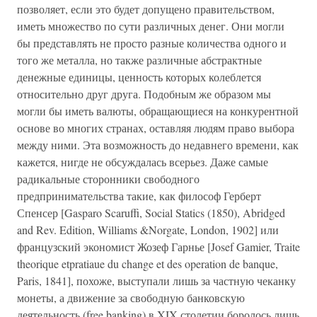
позволяет, если это будет допущено правительством,
иметь множество по сути различных денег. Они могли
бы представлять не просто разные количества одного и
того же металла, но также различные абстрактные
денежные единицы, ценность которых колеблется
относительно друг друга. Подобным же образом мы
могли бы иметь валюты, обращающиеся на конкурентной
основе во многих странах, оставляя людям право выбора
между ними. Эта возможность до недавнего времени, как
кажется, нигде не обсуждалась всерьез. Даже самые
радикальные сторонники свободного
предпринимательства такие, как философ Герберт
Спенсер [Gasparo Scaruffi, Social Statics (1850), Abridged
and Rev. Edition, Williams &Norgate, London, 1902] или
французский экономист Жозеф Гарнье [Josef Gamier, Traite
theorique etpratiaue du change et des operation de banque,
Paris, 1841], похоже, выступали лишь за частную чеканку
монеты, а движение за свободную банковскую
деятельность (free banking) в XIX столетии боролось лишь