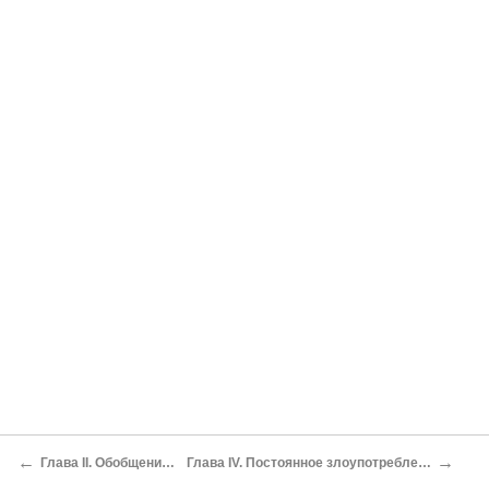
←
→
Глава II. Обобщение основного принципа
Глава IV. Постоянное злоупотребление правительственной прерогативой