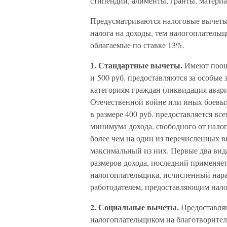
стипендии, алименты, гранты, матери
Предусматриваются налоговые вычеты
налога на доходы, тем налогоплательщ
облагаемые по ставке 13%.
1. Стандартные вычеты.
Имеют поощр
и 500 руб. предоставляются за особые
категориям граждан (ликвидация авар
Отечественной войне или иных боевых 
в размере 400 руб. предоставляется вс
минимума дохода, свободного от нал
более чем на один из перечисленных 
максимальный из них. Первые два вид
размеров дохода, последний применяет
налогоплательщика, исчисленный нара
работодателем, предоставляющим нало
2. Социальные вычеты.
Предоставляю
налогоплательщиком на благотворител