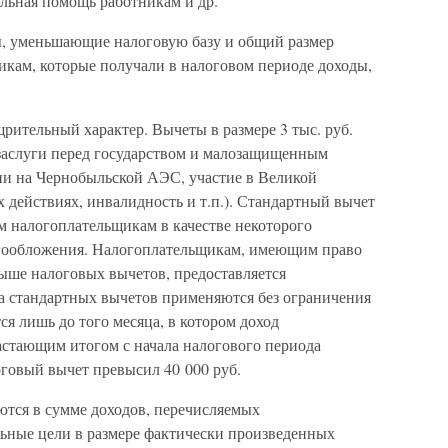
альная помощь работникам и др.
, уменьшающие налоговую базу и общий размер
икам, которые получали в налоговом периоде доходы,
ительный характер. Вычеты в размере 3 тыс. руб.
 заслуги перед государством и малозащищенным
ии на Чернобыльской АЭС, участие в Великой
действиях, инвалидность и т.п.). Стандартный вычет
ем налогоплательщикам в качестве некоторого
огообложения. Налогоплательщикам, имеющим право
выше налоговых вычетов, предоставляется
а стандартных вычетов применяются без ограничения
ся лишь до того месяца, в котором доход
стающим итогом с начала налогового периода
говый вычет превысил 40 000 руб.
тся в сумме доходов, перечисляемых
ьные цели в размере фактически произведенных