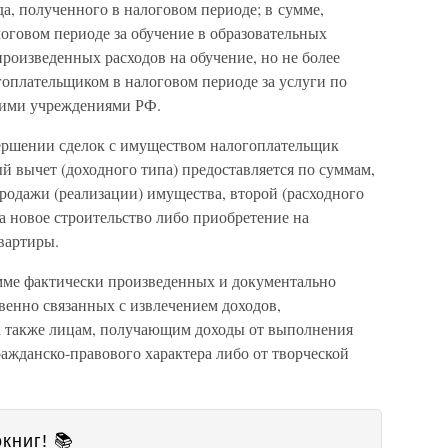
да, полученного в налоговом периоде; в сумме,
оговом периоде за обучение в образовательных
произведенных расходов на обучение, но не более
огоплательщиком в налоговом периоде за услуги по
кими учреждениями РФ.
ршении сделок с имуществом налогоплательщик
ый вычет (доходного типа) предоставляется по суммам,
одажи (реализации) имущества, второй (расходного
а новое строительство либо приобретение на
вартиры.
мме фактически произведенных и документально
венно связанных с извлечением доходов,
 также лицам, получающим доходы от выполнения
ражданско-правового характера либо от творческой
книг! 📚