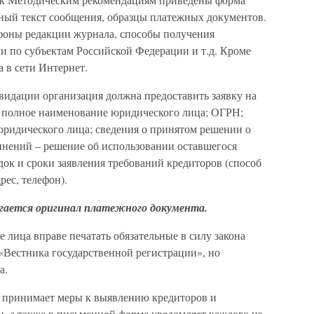
ный текст сообщения, образцы платежных документов.
фоны редакции журнала, способы получения
и по субъектам Российской Федерации и т.д. Кроме
 в сети Интернет.
идации организация должна предоставить заявку на
полное наименование юридического лица; ОГРН;
ридического лица; сведения о принятом решении о
нений – решение об использовании оставшегося
ядок и сроки заявления требований кредиторов (способ
рес, телефон).
лагается оригинал платежного документа.
 лица вправе печатать обязательные в силу закона
Вестника государственной регистрации», но
а.
я принимает меры к выявлению кредиторов и
, а также в письменной форме уведомляет каждого из