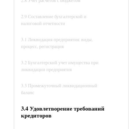
2.8 Учет расчетов с бюджетом
2.9 Составление бухгалтерской и
налоговой отчетности
3.1 Ликвидация предприятия: виды,
процесс, регистрация
3.2 Бухгалтерский учет имущества при
ликвидации предприятия
3.3 Промежуточный ликвидационный
баланс
3.4 Удовлетворение требований
кредиторов