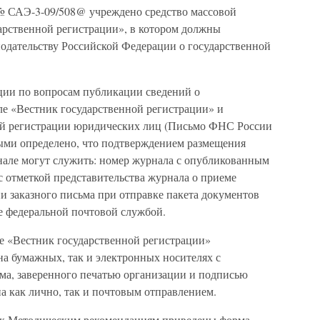
№ САЭ-3-09/508@ учреждено средство массовой
арственной регистрации», в котором должны
нодательству Российской Федерации о государственной
ции по вопросам публикации сведений о
ле «Вестник государственной регистрации» и
ной регистрации юридических лиц (Письмо ФНС России
рыми определено, что подтверждением размещения
але могут служить: номер журнала с опубликованным
с отметкой представительства журнала о приеме
и заказного письма при отправке пакета документов
е федеральной почтовой службой.
е «Вестник государственной регистрации»
на бумажных, так и электронных носителях с
а, заверенного печатью организации и подписью
а как лично, так и почтовым отправлением.
х к Методическим рекомендациям приведены форма