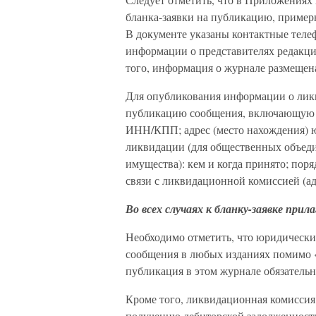
бланка-заявки на публикацию, пример
В документе указаны контактные теле
информации о представителях редакци
того, информация о журнале размещена
Для опубликования информации о ликв
публикацию сообщения, включающую 
ИНН/КПП; адрес (место нахождения) ю
ликвидации (для общественных объеди
имущества): кем и когда принято; пор
связи с ликвидационной комиссией (ад
Во всех случаях к бланку-заявке при
Необходимо отметить, что юридические
сообщения в любых изданиях помимо «
публикация в этом журнале обязательн
Кроме того, ликвидационная комисси
получению дебиторской задолженности