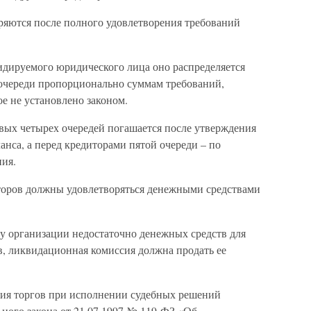
ряются после полного удовлетворения требований
дируемого юридического лица оно распределяется
очереди пропорционально суммам требований,
е не установлено законом.
вых четырех очередей погашается после утверждения
нса, а перед кредиторами пятой очереди – по
ния.
торов должны удовлетворяться денежными средствами
и у организации недостаточно денежных средств для
в, ликвидационная комиссия должна продать ее
ния торгов при исполнении судебных решений
ьного закона от 21.07.1997 № 119-ФЗ «Об