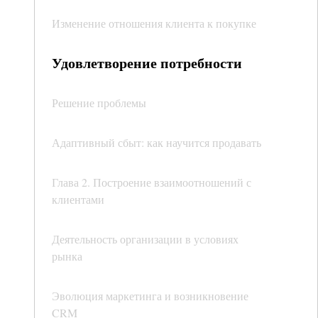
Изменение отношения клиента к покупке
Удовлетворение потребности
Решение проблемы
Адаптивный сбыт: как научится продавать
Глава 2. Построение взаимоотношений с
клиентами
Деятельность организации в условиях
рынка
Эволюция маркетинга и возникновение
CRM