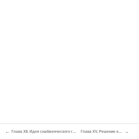
←
→
Глава ХII. Идея снабженческого государства – современная химера
Глава ХV. Решение европейской проблемы