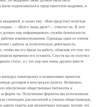
ы были подписываться и представителем академии, и
 академией, я сказал ему: «Вам предстоит нелегкая
сподам». – «Всего лишь двум?» – ответил он. Я этот
 он должен еще информировать службы безопасности.
е рабочие взаимоотношения. Однажды один из членов
олен с работы за политическую деятельность.
 чтобы мы его брали на работу, объясняя это тем, что
зрешили временно его оставить. Спустя юд он получил
иата статус, и с тех пор они очень дружно вместе
 о конкурсе новаторских и независимых проектов.
еводе долларов в венгерскую валюту. Возможно,
ло обеспечение общественных библиотек и
 за форин ты. Полученные форинты мы использовали
или стипендии для писателей и ученых-обществоведов,
ли давать гранты для заграничных поездок, потому что