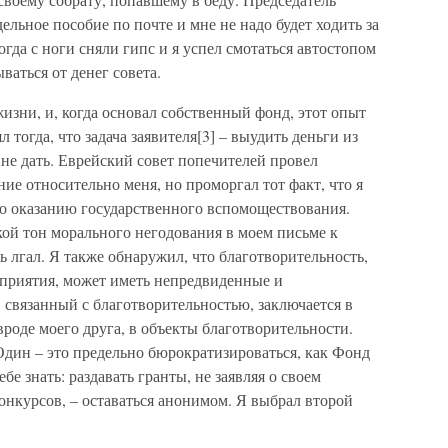
ельное пособие по почте и мне не надо будет ходить за
огда с ноги сняли гипс и я успел смотаться автостопом
ваться от денег совета.
жизни, и, когда основал собственный фонд, этот опыт
тогда, что задача заявителя[3] – выудить деньги из
у не дать. Еврейский совет попечителей провел
ие относительно меня, но проморгал тот факт, что я
по оказанию государственного вспомоществования.
кой тон морального негодования в моем письме к
дь лгал. Я также обнаружил, что благотворительность,
дприятия, может иметь непредвиденные и
 связанный с благотворительностью, заключается в
вроде моего друга, в объекты благотворительности.
Один – это предельно бюрократизироваться, как Фонд
ебе знать: раздавать гранты, не заявляя о своем
онкурсов, – оставаться анонимом. Я выбрал второй