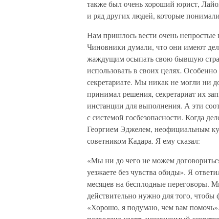
также был очень хороший юрист, Лайо
и ряд других людей, которые понимали
Нам пришлось вести очень непростые п
Чиновники думали, что они имеют дел
жаждущим осыпать свою бывшую стран
использовать в своих целях. Особенно
секретариате. Мы никак не могли ни д
принимал решения, секретариат их зап
инстанции для выполнения. А эти соо
с системой госбезопасности. Когда дел
Георгием Эджелем, неофициальным к
советником Кадара. Я ему сказал:
«Мы ни до чего не можем договориться
уезжаете без чувства обиды». Я ответи
месяцев на бесплодные переговоры. Мы
действительно нужно для того, чтобы 
«Хорошо, я подумаю, чем вам помочь».
позволено иметь независимый секрета