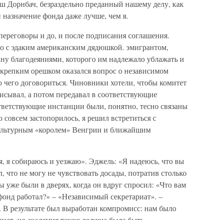
ш Дорнбач, безраздельно преданный нашему делу, как
 назначение фонда даже лучше, чем я.
ереговоры и до, и после подписания соглашения.
о с эдаким американским дядюшкой. эмигрантом,
у благодеяниями, которого им надлежало ублажать и
 крепким орешком оказался вопрос о независимом
о чего договориться. Чиновники хотели, чтобы комитет
исывал, а потом передавал в соответствующие
тветствующие инстанции были, понятно, тесно связаны
о совсем застопорилось, я решил встретиться с
ультурным «королем» Венгрии и ближайшим
, я собираюсь и уезжаю». Эджель: «Я надеюсь, что вы
л, что не могу не чувствовать досады, потратив столько
 уже были в дверях, когда он вдруг спросил: «Что вам
фонд работал?» – «Независимый секретариат». –
 В результате был выработан компромисс: нам было
риат, но академия также должна была быть