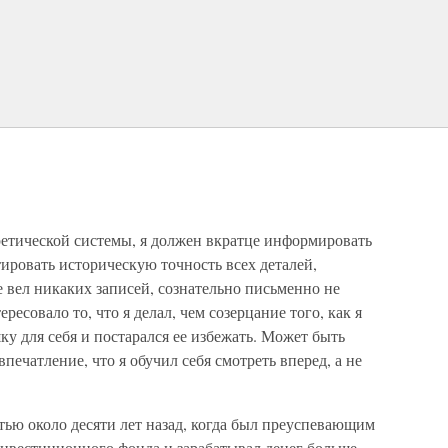
етической системы, я должен вкратце информировать
тировать историческую точность всех деталей,
е вел никаких записей, сознательно письменно не
есовало то, что я делал, чем созерцание того, как я
ку для себя и постарался ее избежать. Может быть
печатление, что я обучил себя смотреть вперед, а не
тью около десяти лет назад, когда был преуспевающим
вестиционного фонда и зарабатывал денег больше,