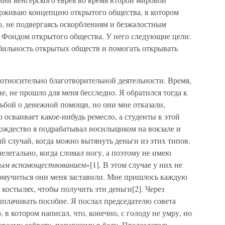
ерживаю концепцию открытого общества, в котором
но, не подвергаясь оскорблениям и безжалостным
л Фондом открытого общества. У него следующие цели:
бильность открытых обществ и помогать открывать
относительно благотворительной деятельности. Время,
е, не прошло для меня бесследно. Я обратился тогда к
ьбой о денежной помощи, но они мне отказали,
о осваивает какое-нибудь ремесло, а студенты к этой
ождество я подрабатывал носильщиком на вокзале и
ый случай, когда можно вытянуть деньги из этих типов.
нелегально, когда сломал ногу, а поэтому не имею
ным вспомоществованием
»[1]. В этом случае у них не
помучиться они меня заставили. Мне пришлось каждую
костылях, чтобы получить эти деньги[2]. Через
ыплачивать пособие. Я послал председателю совета
в котором написал, что, конечно, с голоду не умру, но
 своему собрату, попавшему в беду. Председатель