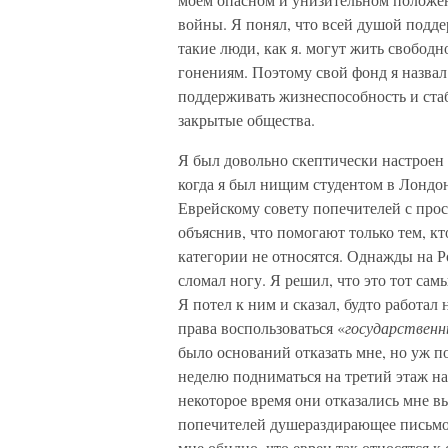
войны. Я понял, что всей душой подд
такие люди, как я. могут жить свобод
гонениям. Поэтому свой фонд я назва
поддерживать жизнеспособность и ста
закрытые общества.
Я был довольно скептически настроен 
когда я был нищим студентом в Лондон
Еврейскому совету попечителей с прос
объяснив, что помогают только тем, кт
категории не относятся. Однажды на Р
сломал ногу. Я решил, что это тот сам
Я потел к ним и сказал, будто работал 
права воспользоваться «
государствен
было оснований отказать мне, но уж 
неделю подниматься на третий этаж на 
некоторое время они отказались мне в
попечителей душераздирающее письмо, 
мне обидно, что евреи так относятся к