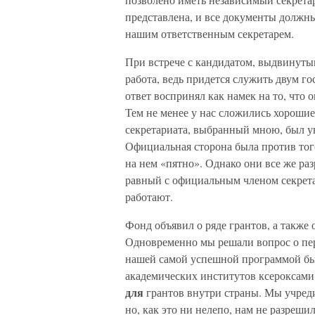
представлена, и все документы должн
нашим ответственным секретарем.
При встрече с кандидатом, выдвинутым
работа, ведь придется служить двум го
ответ воспринял как намек на то, что
Тем не менее у нас сложились хороши
секретариата, выбранный мною, был ув
Официальная сторона была против того,
на нем «пятно». Однако они все же ра
равный с официальным членом секретар
работают.
Фонд объявил о ряде грантов, а также
Одновременно мы решали вопрос о пер
нашей самой успешной программой бы
академических институтов ксероксами
для
грантов внутри страны. Мы учред
но, как это ни нелепо, нам не разреши