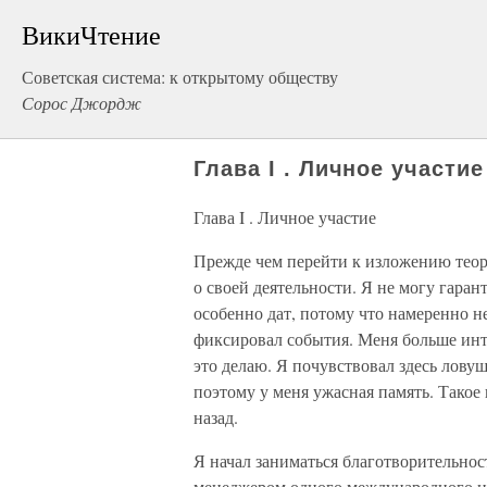
ВикиЧтение
Советская система: к открытому обществу
Сорос Джордж
Глава I . Личное участие
Глава I . Личное участие
Прежде чем перейти к изложению теор
о своей деятельности. Я не могу гаран
особенно дат, потому что намеренно н
фиксировал события. Меня больше интер
это делаю. Я почувствовал здесь ловуш
поэтому у меня ужасная память. Такое в
назад.
Я начал заниматься благотворительнос
менеджером одного международного ин