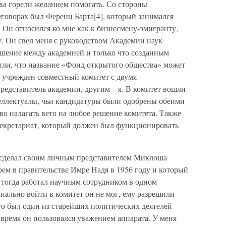
а горели желанием помогать. Со стороны
говорах был Ференц Барта[4], который занимался
н относился ко мне как к бизнесмену-эмигранту,
гу. Он свел меня с руководством Академии наук
ашение между академией и только что созданным
ли, что название «Фонд открытого общества» может
 учрежден совместный комитет с двумя
представитель академии, другим – я. В комитет вошли
еллектуалы, чьи кандидатуры были одобрены обеими
о налагать вето на любое решение комитета. Также
секретариат, который должен был функционировать
 сделал своим личным представителем Миклоша
рем в правительстве Имре Надя в 1956 году и который
 тогда работал научным сотрудником в одном
циально войти в комитет он не мог, ему разрешили
о был один из старейших политических деятелей
время он пользовался уважением аппарата. У меня