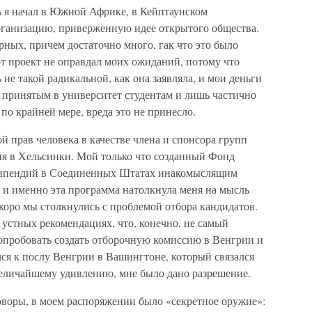
 я начал в Южной Африке, в Кейптаунском
организацию, приверженную идее открытого общества.
рных, причем достаточно много, гак что это было
т проект не оправдал моих ожиданий, потому что
не такой радикальной, как она заявляла, и мои деньги
принятым в университет студентам и лишь частично
по крайней мере, вреда это не принесло.
й прав человека в качестве члена и спонсора групп
я в Хельсинки. Мой только что созданный Фонд
типендий в Соединенных Штатах инакомыслящим
 и именно эта программа натолкнула меня на мысль
коро мы столкнулись с проблемой отбора кандидатов.
стных рекомендациях, что, конечно, не самый
попробовать создать отборочную комиссию в Венгрии и
ся к послу Венгрии в Вашингтоне, который связался
величайшему удивлению, мне было дано разрешение.
оворы, в моем распоряжении было «секретное оружие»: