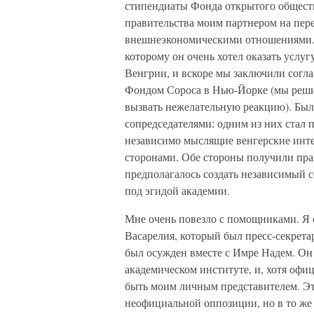
стипендиаты Фонда открытого обществ
правительства моим партнером на пере
внешнеэкономическими отношениями. О
которому он очень хотел оказать услу
Венгрии, и вскоре мы заключили согл
Фондом Сороса в Нью-Йорке (мы реши
вызвать нежелательную реакцию). Был
сопредседателями: одним из них стал 
независимо мыслящие венгерские инт
сторонами. Обе стороны получили прав
предполагалось создать независимый 
под эгидой академии.
Мне очень повезло с помощниками. Я
Васарелия, который был пресс-секрета
был осужден вместе с Имре Надем. Он
академическом институте, и, хотя офи
быть моим личным представителем. Эт
неофициальной оппозиции, но в то же 