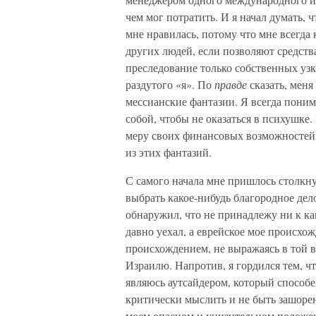
чем мог потратить. И я начал думать, 
мне нравилась, потому что мне всегда 
других людей, если позволяют средств
преследование только собственных узк
раздутого «я». По
правде
сказать, меня
мессианские фантазии. Я всегда поним
собой, чтобы не оказаться в психушке. 
меру своих финансовых возможностей 
из этих фантазий.
С самого начала мне пришлось столкну
выбрать какое-нибудь благородное дело
обнаружил, что не принадлежу ни к ка
давно уехал, а еврейское мое происхо
происхождением, не выражаясь в той в
Израилю. Напротив, я гордился тем, 
являюсь аутсайдером, который способе
критически мыслить и не быть зашор
моем опасном и унизительном положен