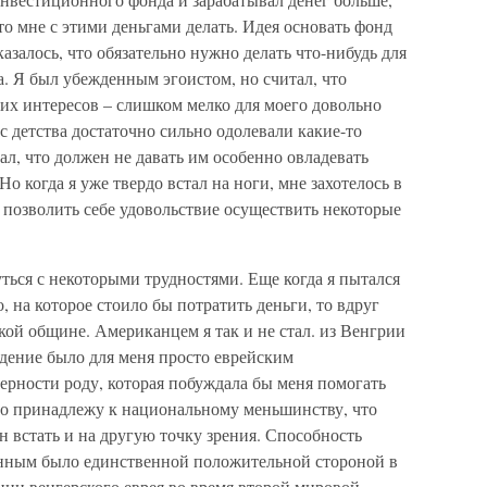
что мне с этими деньгами делать. Идея основать фонд
казалось, что обязательно нужно делать что-нибудь для
а. Я был убежденным эгоистом, но считал, что
их интересов – слишком мелко для моего довольно
 с детства достаточно сильно одолевали какие-то
ал, что должен не давать им особенно овладевать
Но когда я уже твердо встал на ноги, мне захотелось в
позволить себе удовольствие осуществить некоторые
ться с некоторыми трудностями. Еще когда я пытался
, на которое стоило бы потратить деньги, то вдруг
кой общине. Американцем я так и не стал. из Венгрии
ждение было для меня просто еврейским
ерности роду, которая побуждала бы меня помогать
что принадлежу к национальному меньшинству, что
н встать и на другую точку зрения. Способность
енным было единственной положительной стороной в
ии венгерского еврея во время второй мировой