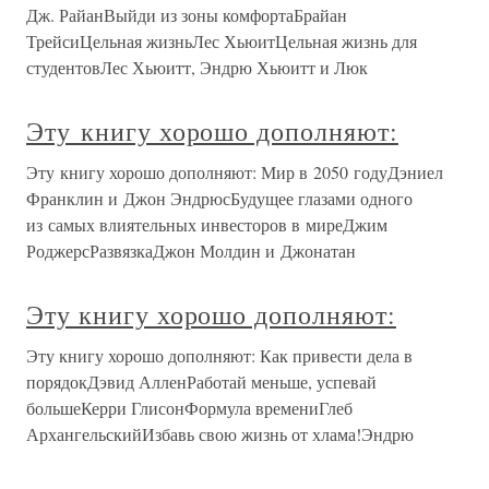
Дж. РайанВыйди из зоны комфортаБрайан
ТрейсиЦельная жизньЛес ХьюитЦельная жизнь для
студентовЛес Хьюитт, Эндрю Хьюитт и Люк
Эту книгу хорошо дополняют:
Эту книгу хорошо дополняют: Мир в 2050 годуДэниел
Франклин и Джон ЭндрюсБудущее глазами одного
из самых влиятельных инвесторов в миреДжим
РоджерсРазвязкаДжон Молдин и Джонатан
Эту книгу хорошо дополняют:
Эту книгу хорошо дополняют: Как привести дела в
порядокДэвид АлленРаботай меньше, успевай
большеКерри ГлисонФормула времениГлеб
АрхангельскийИзбавь свою жизнь от хлама!Эндрю