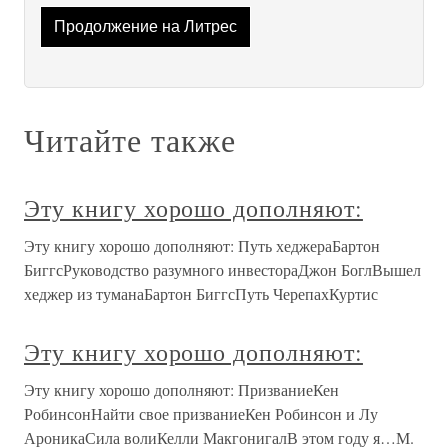
Продолжение на Литрес
Читайте также
Эту книгу хорошо дополняют:
Эту книгу хорошо дополняют: Путь хеджераБартон
БиггсРуководство разумного инвестораДжон БоглВышел
хеджер из туманаБартон БиггсПуть ЧерепахКуртис
Эту книгу хорошо дополняют:
Эту книгу хорошо дополняют: ПризваниеКен
РобинсонНайти свое призваниеКен Робинсон и Лу
АроникаСила волиКелли МакгонигалВ этом году я…М.