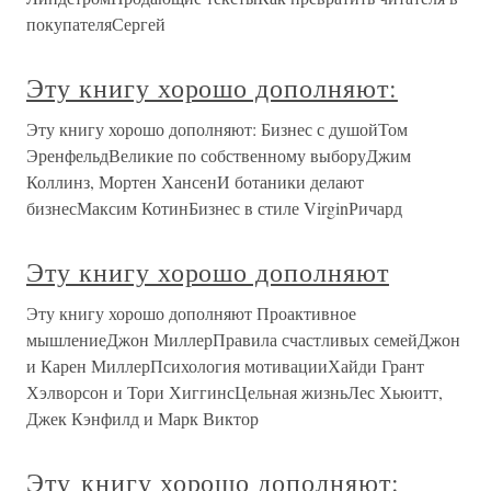
покупателяСергей
Эту книгу хорошо дополняют:
Эту книгу хорошо дополняют: Бизнес с душойТом
ЭренфельдВеликие по собственному выборуДжим
Коллинз, Мортен ХансенИ ботаники делают
бизнесМаксим КотинБизнес в стиле VirginРичард
Эту книгу хорошо дополняют
Эту книгу хорошо дополняют Проактивное
мышлениеДжон МиллерПравила счастливых семейДжон
и Карен МиллерПсихология мотивацииХайди Грант
Хэлворсон и Тори ХиггинсЦельная жизньЛес Хьюитт,
Джек Кэнфилд и Марк Виктор
Эту книгу хорошо дополняют: