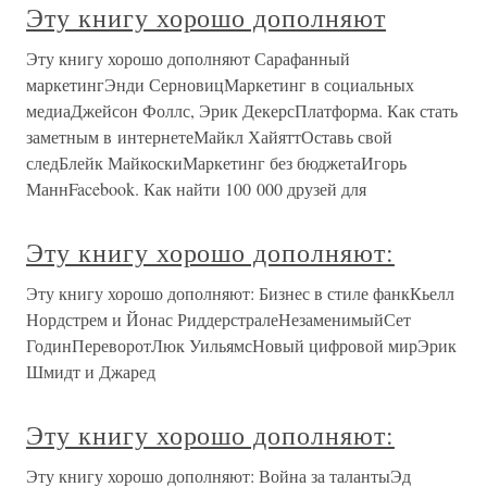
Эту книгу хорошо дополняют
Эту книгу хорошо дополняют Сарафанный
маркетингЭнди СерновицМаркетинг в социальных
медиаДжейсон Фоллс, Эрик ДекерсПлатформа. Как стать
заметным в интернетеМайкл ХайяттОставь свой
следБлейк МайкоскиМаркетинг без бюджетаИгорь
МаннFacebook. Как найти 100 000 друзей для
Эту книгу хорошо дополняют:
Эту книгу хорошо дополняют: Бизнес в стиле фанкКьелл
Нордстрем и Йонас РиддерстралеНезаменимыйСет
ГодинПереворотЛюк УильямсНовый цифровой мирЭрик
Шмидт и Джаред
Эту книгу хорошо дополняют:
Эту книгу хорошо дополняют: Война за талантыЭд