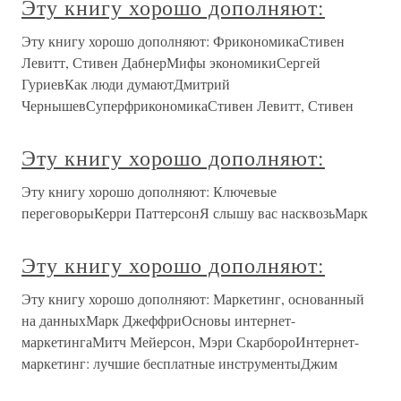
Эту книгу хорошо дополняют:
Эту книгу хорошо дополняют: ФрикономикаСтивен
Левитт, Стивен ДабнерМифы экономикиСергей
ГуриевКак люди думаютДмитрий
ЧернышевСуперфрикономикаСтивен Левитт, Стивен
Эту книгу хорошо дополняют:
Эту книгу хорошо дополняют: Ключевые
переговорыКерри ПаттерсонЯ слышу вас насквозьМарк
Эту книгу хорошо дополняют:
Эту книгу хорошо дополняют: Маркетинг, основанный
на данныхМарк ДжеффриОсновы интернет-
маркетингаМитч Мейерсон, Мэри СкарбороИнтернет-
маркетинг: лучшие бесплатные инструментыДжим