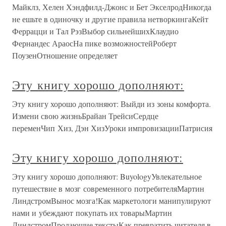
Майклз, Хелен Хэндфилд-Джонс и Бет ЭкселродНикогда
не ешьте в одиночку и другие правила нетворкингаКейт
Феррацци и Тал РэзВыбор сильнейшихКлаудио
Фернандес АраосНа пике возможностейРоберт
ПоузенОтношение определяет
Эту книгу хорошо дополняют:
Эту книгу хорошо дополняют: Выйди из зоны комфорта.
Измени свою жизньБрайан ТрейсиСердце
переменЧип Хиз, Дэн ХизУроки импровизацииПатрисия
Эту книгу хорошо дополняют:
Эту книгу хорошо дополняют: BuyologyУвлекательное
путешествие в мозг современного потребителяМартин
ЛиндстромВынос мозга!Как маркетологи манипулируют
нами и убеждают покупать их товарыМартин
ЛиндстромПродающие текстыКак превратить читателя в