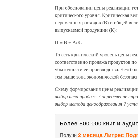
При обосновании цены реализации гот
критического уровня. Критическая ве
переменных расходов (В) и общей ве
выпускаемой продукции (К):
Ц = В + А/К.
То есть критический уровень цены ре
соответственно продажа продуктов по 
убыточности ее производства. Чем бо
тем выше зона экономической безопасн
Схему формирования цены реализации
выбор цели продаж ? определение спро
выбор метода ценообразования ? уста
Более 800 000 книг и аудио
2 месяца Литрес Под
Получи