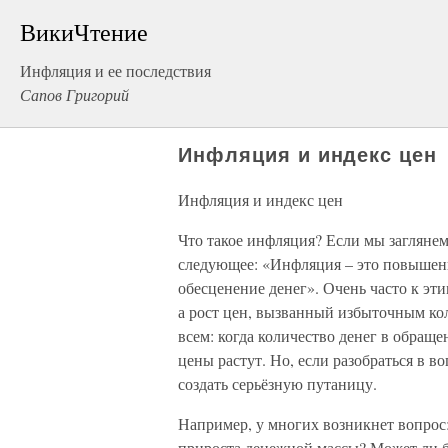
ВикиЧтение
Инфляция и ее последствия
Сапов Григорий
Инфляция и индекс цен
Инфляция и индекс цен
Что такое инфляция? Если мы заглянем 
следующее: «Инфляция – это повышен
обесценение денег». Очень часто к эт
а рост цен, вызванный избыточным ко
всем: когда количество денег в обращ
цены растут. Но, если разобраться в в
создать серьёзную путаницу.
Например, у многих возникнет вопрос: 
прироста денежной массы? Может ли быт