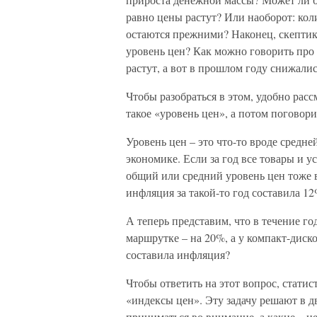
равно цены растут? Или наоборот: коли
остаются прежними? Наконец, скептик 
уровень цен? Как можно говорить про 
растут, а вот в прошлом году снижалис
Чтобы разобраться в этом, удобно расс
такое «уровень цен», а потом поговор
Уровень цен – это что-то вроде средне
экономике. Если за год все товары и у
общий или средний уровень цен тоже в
инфляция за такой-то год составила 12
А теперь представим, что в течение го
маршрутке – на 20%, а у компакт-диск
составила инфляция?
Чтобы ответить на этот вопрос, стати
«индексы цен». Эту задачу решают в д
приниматься во внимание, а какие – н