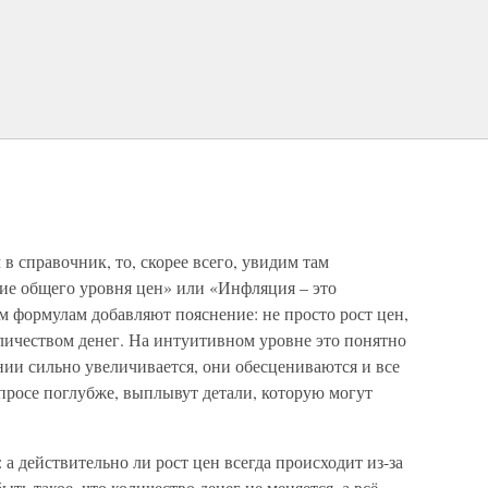
в справочник, то, скорее всего, увидим там
ие общего уровня цен» или «Инфляция – это
им формулам добавляют пояснение: не просто рост цен,
личеством денег. На интуитивном уровне это понятно
ении сильно увеличивается, они обесцениваются и все
опросе поглубже, выплывут детали, которую могут
а действительно ли рост цен всегда происходит из-за
ь такое, что количество денег не меняется, а всё