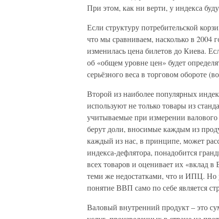
При этом, как ни верти, у индекса буд
Если структуру потребительской корзин
что мы сравниваем, насколько в 2004 г
изменилась цена билетов до Киева. Ес
об «общем уровне цен» будет определя
серьёзного веса в торговом обороте (в
Второй из наиболее популярных индек
используют не только товары из станд
учитываемые при измерении валового в
берут доли, вносимые каждым из прод
каждый из нас, в принципе, может рас
индекса-дефлятора, понадобится гранд
всех товаров и оценивает их «вклад в
теми же недостатками, что и ИПЦ. Но у
понятие ВВП само по себе является ст
Валовый внутренний продукт – это су
услуг, произведенных в стране на про