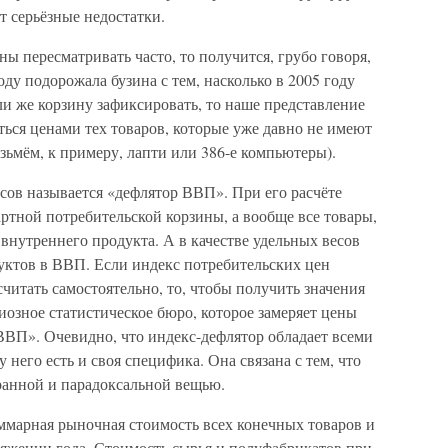
ут серьёзные недостатки.
ы пересматривать часто, то получится, грубо говоря,
оду подорожала бузина с тем, насколько в 2005 году
ли же корзину зафиксировать, то наше представление
ться ценами тех товаров, которые уже давно не имеют
озьмём, к примеру, лапти или 386-е компьютеры).
сов называется «дефлятор ВВП». При его расчёте
артной потребительской корзины, а вообще все товары,
нутреннего продукта. А в качестве удельных весов
уктов в ВВП. Если индекс потребительских цен
считать самостоятельно, то, чтобы получить значения
иозное статистическое бюро, которое замеряет цены
 ВВП». Очевидно, что индекс-дефлятор обладает всеми
 него есть и своя специфика. Она связана с тем, что
ранной и парадоксальной вещью.
ммарная рыночная стоимость всех конечных товаров и
тяжении года. Стоимость сырья и полуфабрикатов при