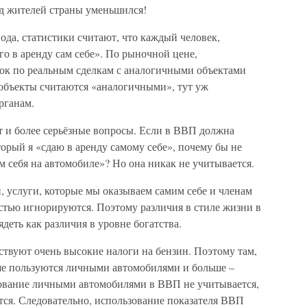
 жителей страны уменьшился!
ода, статистики считают, что каждый человек,
го в аренду сам себе». По рыночной цене,
вок по реальным сделкам с аналогичными объектами
 объекты считаются «аналогичными», тут уж
рганам.
т и более серьёзные вопросы. Если в ВВП должна
торый я «сдаю в аренду самому себе», почему бы не
сам себя на автомобиле»? Но она никак не учитывается.
 услуги, которые мы оказываем самим себе и членам
стью игнорируются. Поэтому различия в стиле жизни в
деть как различия в уровне богатства.
ствуют очень высокие налоги на бензин. Поэтому там,
ше пользуются личными автомобилями и больше –
ование личными автомобилями в ВВП не учитывается,
тся. Следовательно, использование показателя ВВП