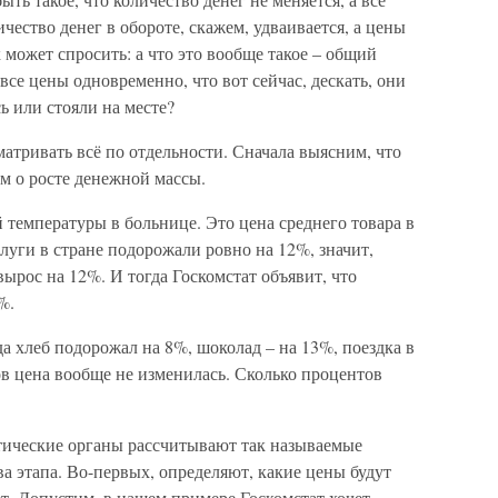
чество денег в обороте, скажем, удваивается, а цены
может спросить: а что это вообще такое – общий
все цены одновременно, что вот сейчас, дескать, они
ь или стояли на месте?
матривать всё по отдельности. Сначала выясним, что
им о росте денежной массы.
й температуры в больнице. Это цена среднего товара в
слуги в стране подорожали ровно на 12%, значит,
ырос на 12%. И тогда Госкомстат объявит, что
%.
да хлеб подорожал на 8%, шоколад – на 13%, поездка в
ов цена вообще не изменилась. Сколько процентов
стические органы рассчитывают так называемые
ва этапа. Во-первых, определяют, какие цены будут
ет. Допустим, в нашем примере Госкомстат хочет