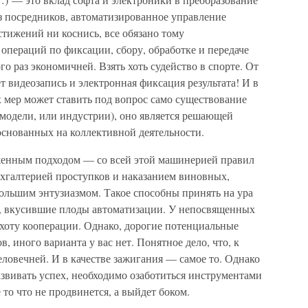
з посредников, автоматизированное управление
тижений ни коснись, все обязано тому
операций по фиксации, сбору, обработке и передаче
о раз экономичней. Взять хоть судейство в спорте. От
т видеозапись и электронная фиксация результата! И в
х мер может ставить под вопрос само существование
с-модели, или индустрии), оно является решающей
основанных на коллективной деятельности.
женным подходом — со всей этой машинерией правил
ухгалтерией проступков и наказанием виновных,
ольшим энтузиазмом. Такое способны принять на ура
ы, вкусившие плоды автоматизации. У непосвященных
хоту кооперации. Однако, дорогие потенциальные
, иного варианта у вас нет. Понятное дело, что, к
ловечней. И в качестве зажигания — самое то. Однако
развивать успех, необходимо озаботиться инструментами
 то что не продвинется, а выйдет боком.