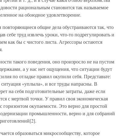
ндовости рациональным становится так называемое
еленное на обоюдное удовлетворение.
ши повторяющиеся общие дела обустраиваются так, что
в себе труд извлечь уроки, что-то подрегулировать и
аем как бы с чистого листа. Агрессоры остаются
я.
ости такого поведения, оно произросло не на пустом
держками, а у нас нет ощущения, что ситуации будут
силия по отладке правил окупили себя. Представьте:
 ситуация «уплыла», и все труды напрасны. В
рет на себя подготовительные затраты, даже если
нется с мертвой точки. У правил своя экономическая
 с горизонтом окупаемости. Это верно для простой
 модернизации промышленности, верно и для собраний
риготовлений[2].
учается образоваться микросообществу, которое