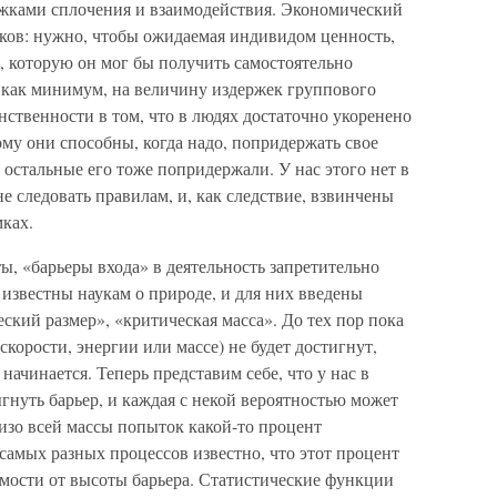
жками сплочения и взаимодействия. Экономический
аков: нужно, чтобы ожидаемая индивидом ценность,
, которую он мог бы получить самостоятельно
), как минимум, на величину издержек группового
ственности в том, что в людях достаточно укоренено
ому они способны, когда надо, попридержать свое
 остальные его тоже попридержали. У нас этого нет в
е следовать правилам, и, как следствие, взвинчены
мках.
ы, «барьеры входа» в деятельность запретительно
известны наукам о природе, и для них введены
кий размер», «критическая масса». До тех пор пока
скорости, энергии или массе) не будет достигнут,
начинается. Теперь представим себе, что у нас в
нуть барьер, и каждая с некой вероятностью может
 изо всей массы попыток какой-то процент
 самых разных процессов известно, что этот процент
имости от высоты барьера. Статистические функции