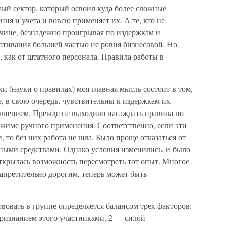
ый сектор, который освоил куда более сложные
ия и учета и вовсю применяет их. А те, кто не
чине, безнадежно проигрывая по издержкам и
мотивация большей частью не ровня бизнесовой. Но
о, как от штатного персонала. Правила работы в
 (науки о правилах) моя главная мысль состоит в том,
е, в свою очередь, чувствительны к издержкам их
лнением. Прежде не выходило насаждать правила по
ежиме ручного применения. Соответственно, если эти
 то без них работа не шла. Было проще отказаться от
мными средствами. Однако условия изменились, и было
ткрылась возможность пересмотреть тот опыт. Многое
 запретительно дорогим, теперь может быть
вовать в группе определяется балансом трех факторов:
ризнанием этого участниками, 2 — силой