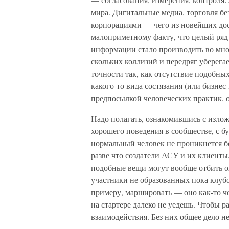
мира. Дигитальные медиа, торговля бе
корпорациями — чего из новейших дос
малоприметному факту, что целый ряд 
информации стало производить во мног
скольких коллизий и передряг уберегае
точности так, как отсутствие подобны
какого-то вида состязания (или бизне
предпосылкой человеческих практик, 
Надо полагать, ознакомившись с изло
хорошего поведения в сообществе, с б
нормальный человек не проникнется б
разве что создатели АСУ и их клиент
подобные вещи могут вообще отбить о
участники не образованных пока клубов
примеру, маршировать — оно как-то че
на стартере далеко не уедешь. Чтобы 
взаимодействия. Без них общее дело не