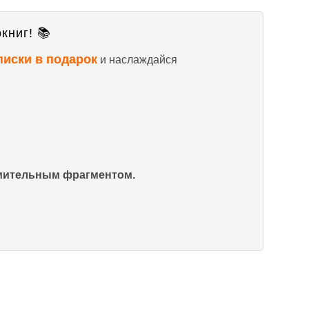
книг! 📚
писки в подарок
и наслаждайся
омительным фрагментом.