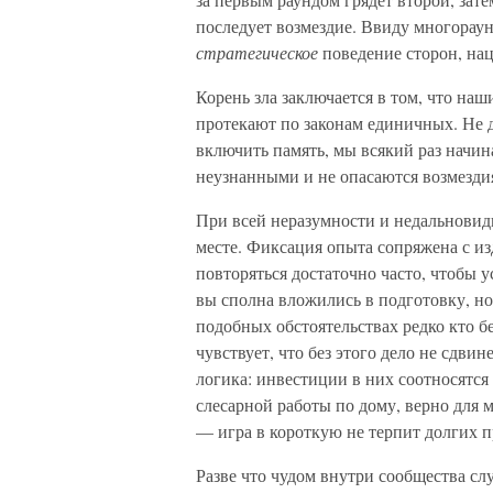
последует возмездие. Ввиду многорау
стратегическое
поведение сторон, нац
Корень зла заключается в том, что на
протекают по законам единичных. Не да
включить память, мы всякий раз начин
неузнанными и не опасаются возмезди
При всей неразумности и недальновидн
месте. Фиксация опыта сопряжена с из
повторяться достаточно часто, чтобы у
вы сполна вложились в подготовку, но
подобных обстоятельствах редко кто бе
чувствует, что без этого дело не сдви
логика: инвестиции в них соотносятся
слесарной работы по дому, верно для
— игра в короткую не терпит долгих п
Разве что чудом внутри сообщества сл