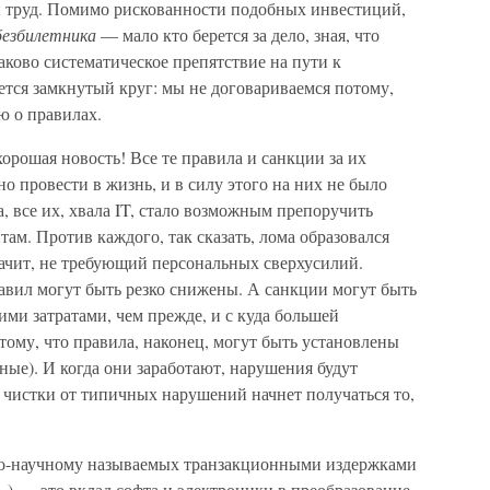
ый труд. Помимо рискованности подобных инвестиций,
безбилетника
— мало кто берется за дело, зная, что
таково систематическое препятствие на пути к
ется замкнутый круг: мы не договариваемся потому,
ю о правилах.
орошая новость! Все те правила и санкции за их
о провести в жизнь, и в силу этого на них не было
, все их, хвала IT, стало возможным препоручить
м. Против каждого, так сказать, лома образовался
ачит, не требующий персональных сверхусилий.
авил могут быть резко снижены. А санкции могут быть
ми затратами, чем прежде, и с куда большей
ому, что правила, наконец, могут быть установлены
ные). И когда они заработают, нарушения будут
е чистки от типичных нарушений начнет получаться то,
(по-научному называемых транзакционными издержками
) — это вклад софта и электроники в преобразование