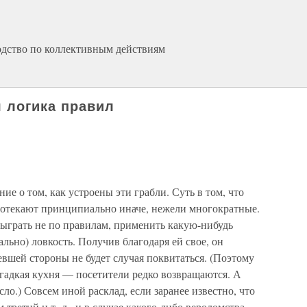
одство по коллективным действиям
я логика правил
ие о том, как устроены эти грабли. Суть в том, что
ротекают принципиально иначе, нежели многократные.
сыграть не по правилам, применить какую-нибудь
ьно) ловкость. Получив благодаря ей свое, он
певшей стороны не будет случая поквитаться. (Поэтому
гадкая кухня — посетители редко возвращаются. А
сло.) Совсем иной расклад, если заранее известно, что
 третий и т. д., и в случае какого-либо вероломства