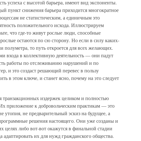
ть успеха с высотой барьера, имеют вид экспоненты.
аждый пункт снижения барьера приходится многократное
роцессам не статистическим, а единичным это
роятность положительного исхода. Иллюстрируем
ьте, что где-то живут рослые люди, способные
рослые остаются по сю сторону. Но если в силу каких-
ли полуметра, то путь откроется для всех желающих.
ми входа в коллективную деятельность — они падут
сть работы по отслеживанию нарушений и по
р, и это создаст решающий перевес в пользу
ть в этом ключе, и станет ясно, почему на это следует
я транзакционных издержек целиком и полностью
 Их приложение к добровольческим практикам — это
е утопия, не предварительный эскиз на будущее, а
программные решения настоящего. Они уже созданы и
х целях либо вот-вот окажутся в финальной стадии
да адаптировать их для нужд гражданского общества.