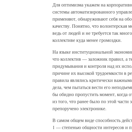
Для оптимизма укажем на корпоративн
системы автоматизированного управлен
применяют, обнаруживают себя на обо
качеству. Понятно, что волонтерская 
ведь от людей и не требуется так мног
коллективе куда менее громоздки.
На языке институциональной экономики
что коллектив — заложник правил, а т
придумывания и контроля над их испо
причине их высокой трудоемкости в р
правила являлись критически важными,
дела, чем пытаться вести его неподъе
бы обидно пропустить момент, когда о
из того, что ранее было по этой части
препоручено электронике.
В самом общем виде способность дейст
1 — степенью общности интересов и п