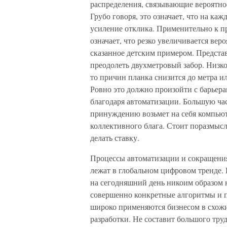
распределения, связывающие вероятнос
Грубо говоря, это означает, что на к
усиление отклика. Применительно к п
означает, что резко увеличивается ве
сказанное детским примером. Представ
преодолеть двухметровый забор. Низко
то причин планка снизится до метра и
Ровно это должно произойти с барьера
благодаря автоматизации. Большую ча
принуждению возьмет на себя компьюте
коллективного блага. Стоит поразмысли
делать ставку.
Процессы автоматизации и сокращени
лежат в глобальном цифровом тренде.
на сегодняшний день никоим образом н
совершенно конкретные алгоритмы и 
широко применяются бизнесом в схожи
разработки. Не составит большого тру