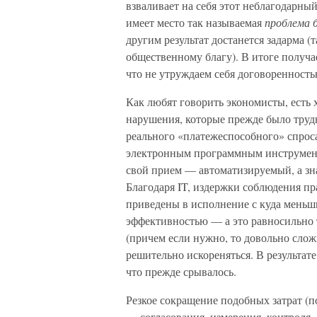
взваливает на себя этот неблагодарн
имеет место так называемая
проблема 
другим результат достанется задарма (
общественному благу). В итоге получа
что не утруждаем себя договоренность
Как любят говорить экономисты, есть х
нарушения, которые прежде было трудн
реального «платежеспособного» спроса
электронным программным инструмента
свой прием — автоматизируемый, а зн
Благодаря IT, издержки соблюдения пр
приведены в исполнение с куда меньши
эффективностью — а это равносильно т
(причем если нужно, то довольно слож
решительно искореняться. В результат
что прежде срывалось.
Резкое сокращение подобных затрат 
— согласования, измерения, контроля…