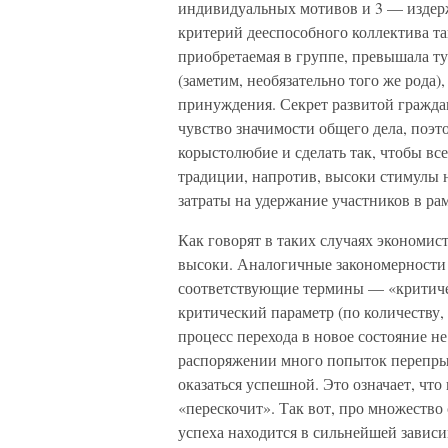
индивидуальных мотивов и 3 — издер
критерий дееспособного коллектива т
приобретаемая в группе, превышала ту
(заметим, необязательно того же рода
принуждения. Секрет развитой граждан
чувство значимости общего дела, поэт
корыстолюбие и сделать так, чтобы все
традиции, напротив, высоки стимулы н
затраты на удержание участников в ра
Как говорят в таких случаях экономист
высоки. Аналогичные закономерности 
соответствующие термины — «критичес
критический параметр (по количеству, 
процесс перехода в новое состояние не 
распоряжении много попыток перепрыг
оказаться успешной. Это означает, что
«перескочит». Так вот, про множество
успеха находится в сильнейшей завис