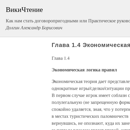
ВикиЧтение
Как нам стать договоропригодными или Практическое руков
Долгин Александр Борисович
Глава 1.4 Экономическа
Глава 1.4
Экономическая логика правил
Э
кономическая теория дает представлен
однократные игры/сделки/ситуации п
В первом случае игрок имеет соблазн 
полулегальную (не запрещенную формал
спокойно удаляется, зная, что у потер
в местах туристических паломничеств 
вернувшись, не опознают, куда их зане
за первым раундом грядет второй, затем