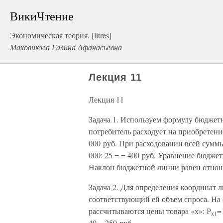
ВикиЧтение
Экономическая теория. [litres]
Маховикова Галина Афанасьевна
Лекция 11
Лекция 11
Задача 1. Используем формулу бюджетн
потребитель расходует на приобретение 
000 руб. При расходовании всей суммы
000: 25 = = 400 руб. Уравнение бюджетно
Наклон бюджетной линии равен отношен
Задача 2. Для определения координат 
соответствующий ей объем спроса. На
рассчитываются цены товара «х»: Р
=
х1
40 = 250 руб.