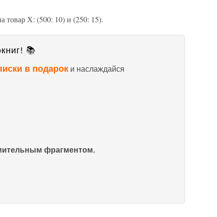
товар Х: (500: 10) и (250: 15).
книг! 📚
писки в подарок
и наслаждайся
омительным фрагментом.