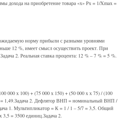
ммы дохода на приобретение товара «х» Рх = 1/Xmax =
ь ожидаемую норму прибыли с разными уровнями
еньше 12 %, имеет смысл осуществить проект. При
Задача 2. Реальная ставка процента: 12 % – 7 % = 5 %.
 000 х 100) + (75 000 х 150) + (50 000 х х 75) / (100
80) = 1,49.Задача 2. Дефлятор ВНП = номинальный ВНП /
а 1. Мультипликатор = К = 1 / 1 – 5/7 = 3,5. Общий
 3,5 = 3500 единиц.Задача 2.