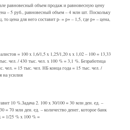
чале равновесный объем продаж и равновесную цену
цена – 5 руб., равновесный объем – 4 млн шт. Поскольку
то цена для него составит р- = р+ – 1,5, где р+ – цена,
истов = 100 x 1,6/1,5 x 1,25/1,20 x x 1,02 – 100 = 13,33
тыс. чел. / 430 тыс. чел. x 100 % = 3,1 %. Безработица
с. чел. = 15 тыс. чел. НБ конца года = 15 тыс. чел. /
я на усилия
авит 10 %.Задача 2. 100 x 30/100 = 30 млн ден. ед. –
30 = 70 млн ден. ед. – количество денег, которое банк
 = 1/25 % x 100 % =