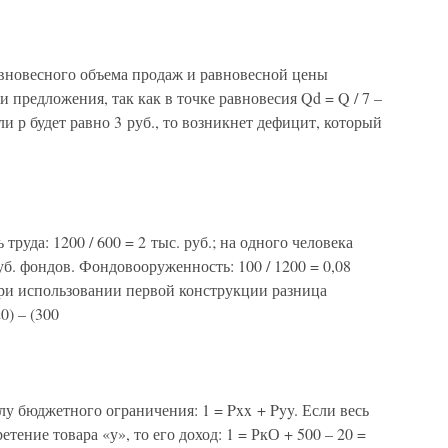
авновесного объема продаж и равновесной цены
предложения, так как в точке равновесия Qd = Q / 7 –
ли р будет равно 3 руб., то возникнет дефицит, который
труда: 1200 / 600 = 2 тыс. руб.; на одного человека
руб. фондов. Фондовооруженность: 100 / 1200 = 0,08
При использовании первой конструкции разница
0) – (300
лу бюджетного ограничения: 1 = Pxx + Pyy. Если весь
тение товара «у», то его доход: 1 = РкО + 500 – 20 =