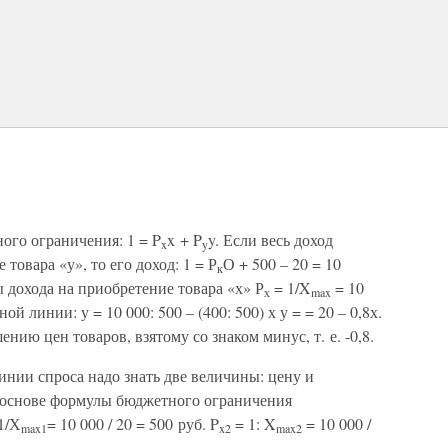
ого ограничения: 1 = P
x + P
y. Если весь доход
x
y
товара «у», то его доход: 1 = Р
О + 500 – 20 = 10
к
 дохода на приобретение товара «х» Р
= 1/X
= 10
х
max
й линии: у = 10 000: 500 – (400: 500) х у = = 20 – 0,8х.
ию цен товаров, взятому со знаком минус, т. е. -0,8.
линии спроса надо знать две величины: цену и
 основе формулы бюджетного ограничения
1/Х
= 10 000 / 20 = 500 руб. P
= 1: X
= 10 000 /
max1
x2
max2