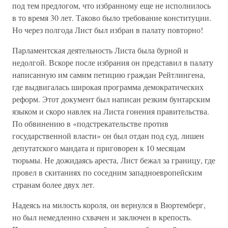
под тем предлогом, что избранному еще не исполнилось
в то время 30 лет. Таково было требование конституции.
Но через полгода Лист был избран в палату повторно!
Парламентская деятельность Листа была бурной и
недолгой. Вскоре после избрания он представил в палату
написанную им самим петицию граждан Рейтлингена,
где выдвигалась широкая программа демократических
реформ. Этот документ был написан резким бунтарским
языком и скоро навлек на Листа гонения правительства.
По обвинению в «подстрекательстве против
государственной власти» он был отдан под суд, лишен
депутатского мандата и приговорен к 10 месяцам
тюрьмы. Не дожидаясь ареста, Лист бежал за границу, где
провел в скитаниях по соседним западноевропейским
странам более двух лет.
Надеясь на милость короля, он вернулся в Вюртемберг,
но был немедленно схвачен и заключен в крепость.