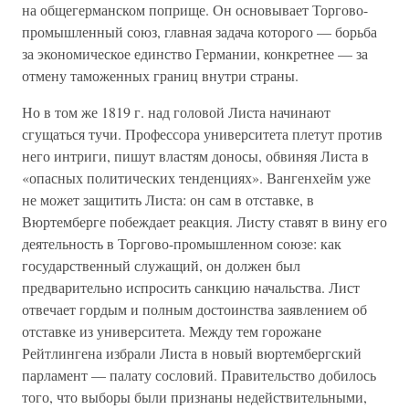
на общегерманском поприще. Он основывает Торгово-
промышленный союз, главная задача которого — борьба
за экономическое единство Германии, конкретнее — за
отмену таможенных границ внутри страны.
Но в том же 1819 г. над головой Листа начинают
сгущаться тучи. Профессора университета плетут против
него интриги, пишут властям доносы, обвиняя Листа в
«опасных политических тенденциях». Вангенхейм уже
не может защитить Листа: он сам в отставке, в
Вюртемберге побеждает реакция. Листу ставят в вину его
деятельность в Торгово-промышленном союзе: как
государственный служащий, он должен был
предварительно испросить санкцию начальства. Лист
отвечает гордым и полным достоинства заявлением об
отставке из университета. Между тем горожане
Рейтлингена избрали Листа в новый вюртембергский
парламент — палату сословий. Правительство добилось
того, что выборы были признаны недействительными,