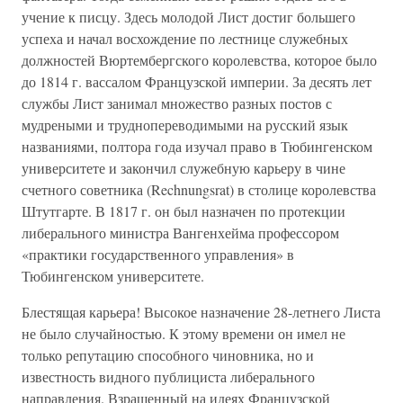
учение к писцу. Здесь молодой Лист достиг большего
успеха и начал восхождение по лестнице служебных
должностей Вюртембергского королевства, которое было
до 1814 г. вассалом Французской империи. За десять лет
службы Лист занимал множество разных постов с
мудреными и труднопереводимыми на русский язык
названиями, полтора года изучал право в Тюбингенском
университете и закончил служебную карьеру в чине
счетного советника (Rechnungsrat) в столице королевства
Штутгарте. В 1817 г. он был назначен по протекции
либерального министра Вангенхейма профессором
«практики государственного управления» в
Тюбингенском университете.
Блестящая карьера! Высокое назначение 28-летнего Листа
не было случайностью. К этому времени он имел не
только репутацию способного чиновника, но и
известность видного публициста либерального
направления. Взращенный на идеях Французской