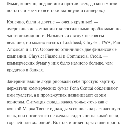
бумаг, конечно, подали иски против всех, до кого могли
достать, и кое-что все-таки вытянули из дилеров.)
Конечно, были и другие — очень крупные! —
американские компании с колоссальными проблемами по
части ликвидности. Называть их вслух не совсем
вежливо, но можно начать с Lockheed, Chrysler, TWA, Pan
American и LTV. Особенно отличились две финансовые
компании, Chrysler Financial и Commercial Credit, —
коммерческих бумаг у них было намного больше, чем
кредитов в банках.
Занервничавшие люди рисовали себе простую картину:
держатели коммерческих бумаг Penn Central обклеивают
ими туалеты, а в промежутках названивают своим
юристам. Ситуация складывалась точь-в-точь как с
кошкой Марка Твена: однажды усевшись на раскаленную
печь, она после этого не желала сидеть ни на какой печи,
горячей или холодной. Вот так и инвесторы стали просто