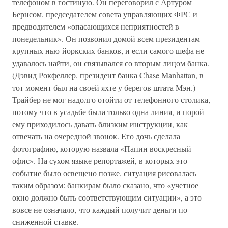
телефоном в гостиную. Он переговорил с Артуром
Бернсом, председателем совета управляющих ФРС и
предводителем «опасающихся неприятностей в
понедельник». Он позвонил домой всем президентам
крупных нью-йоркских банков, и если самого шефа не
удавалось найти, он связывался со вторым лицом банка.
(Дэвид Рокфеллер, президент банка Chase Manhattan, в
тот момент был на своей яхте у берегов штата Мэн.)
Трайбер не мог надолго отойти от телефонного столика,
потому что в усадьбе была только одна линия, и порой
ему приходилось давать близким инструкции, как
отвечать на очередной звонок. Его дочь сделала
фотографию, которую назвала «Папин воскресный
офис». На сухом языке репортажей, в которых это
событие было освещено позже, ситуация рисовалась
таким образом: банкирам было сказано, что «учетное
окно должно быть соответствующим ситуации», а это
вовсе не означало, что каждый получит деньги по
сниженной ставке.