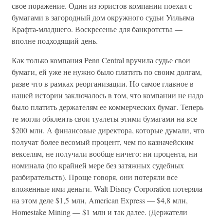
свое поражение. Один из юристов компании поехал с
бумагами в загородный дом окружного судьи Уильяма
Крафта-младшего. Воскресенье для банкротства —
вполне подходящий день.
Как только компания Penn Central вручила судье свои
бумаги, ей уже не нужно было платить по своим долгам,
разве что в рамках реорганизации. Но самое главное в
нашей истории заключалось в том, что компании не надо
было платить держателям ее коммерческих бумаг. Теперь
те могли обклеить свои туалеты этими бумагами на все
$200 млн. А финансовые директора, которые думали, что
получат более весомый процент, чем по казначейским
векселям, не получали вообще ничего: ни процента, ни
номинала (по крайней мере без затяжных судебных
разбирательств). Проще говоря, они потеряли все
вложенные ими деньги. Walt Disney Corporation потеряла
на этом деле $1,5 млн, American Express — $4,8 млн,
Homestake Mining — $1 млн и так далее. (Держатели