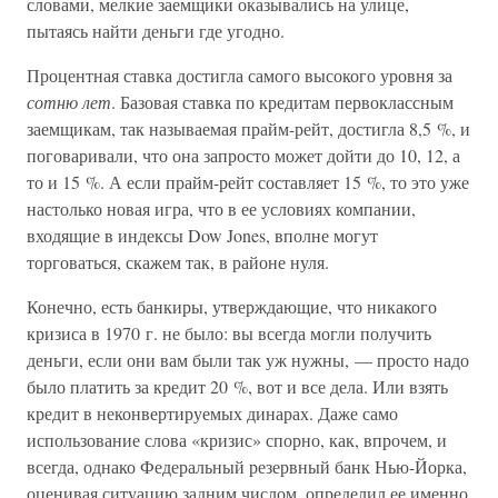
словами, мелкие заемщики оказывались на улице,
пытаясь найти деньги где угодно.
Процентная ставка достигла самого высокого уровня за
сотню лет
. Базовая ставка по кредитам первоклассным
заемщикам, так называемая прайм-рейт, достигла 8,5 %, и
поговаривали, что она запросто может дойти до 10, 12, а
то и 15 %. А если прайм-рейт составляет 15 %, то это уже
настолько новая игра, что в ее условиях компании,
входящие в индексы Dow Jones, вполне могут
торговаться, скажем так, в районе нуля.
Конечно, есть банкиры, утверждающие, что никакого
кризиса в 1970 г. не было: вы всегда могли получить
деньги, если они вам были так уж нужны, — просто надо
было платить за кредит 20 %, вот и все дела. Или взять
кредит в неконвертируемых динарах. Даже само
использование слова «кризис» спорно, как, впрочем, и
всегда, однако Федеральный резервный банк Нью-Йорка,
оценивая ситуацию задним числом, определил ее именно