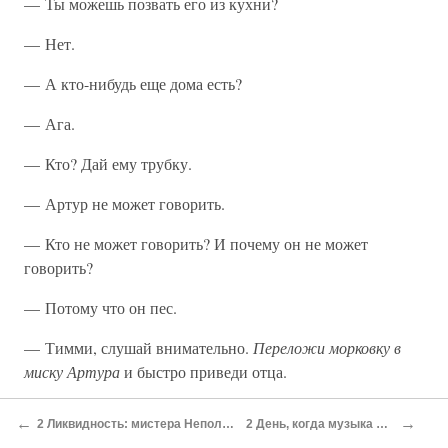
— Ты можешь позвать его из кухни?
— Нет.
— А кто-нибудь еще дома есть?
— Ага.
— Кто? Дай ему трубку.
— Артур не может говорить.
— Кто не может говорить? И почему он не может
говорить?
— Потому что он пес.
— Тимми, слушай внимательно.
Переложи морковку в
миску Артура
и быстро приведи отца.
— Они сразу догадаются. Артур морковку не ест.
←
→
2 Ликвидность: мистера Неполнолотчика Роберта спрашивают, как он себя чувствует
2 День, когда музыка едва не умерла: Брокеры, сентябрь 1970 г