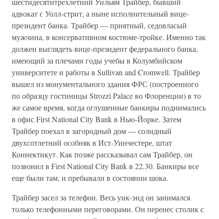
шестидесятитрехлетний Уильям Трайбер, бывший
адвокат с Уолл-стрит, а ныне исполнительный вице-
президент банка. Трайбер — приятный, седовласый
мужчина, в консервативном костюме-тройке. Именно так
должен выглядеть вице-президент федерального банка,
имеющий за плечами годы учебы в Колумбийском
университете и работы в Sullivan and Cromwell. Трайбер
вышел из монументального здания ФРС (построенного
по образцу гостиницы Strozzi Palace во Флоренции) в то
же самое время, когда оглушенные банкиры поднимались
в офис First National City Bank в Нью-Йорке. Затем
Трайбер поехал в загородный дом — солидный
двухсотлетний особняк в Ист-Уинчестере, штат
Коннектикут. Как позже рассказывал сам Трайбер, он
позвонил в First National City Bank в 22.30. Банкиры все
еще были там, и пребывали в состоянии шока.
Трайбер засел за телефон. Весь уик-энд он занимался
только телефонными переговорами. Он перенес столик с