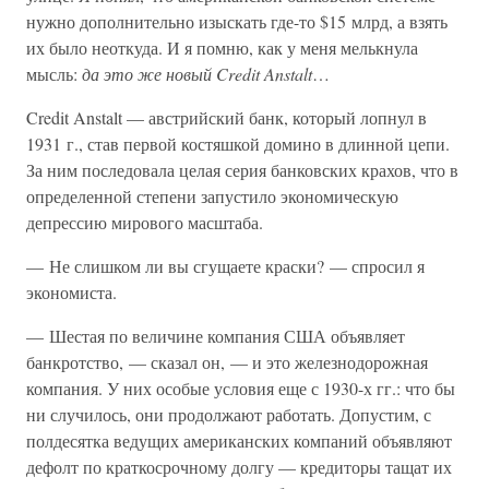
нужно дополнительно изыскать где-то $15 млрд, а взять
их было неоткуда. И я помню, как у меня мелькнула
мысль:
да это же новый Credit Anstalt
…
Credit Anstalt — австрийский банк, который лопнул в
1931 г., став первой костяшкой домино в длинной цепи.
За ним последовала целая серия банковских крахов, что в
определенной степени запустило экономическую
депрессию мирового масштаба.
— Не слишком ли вы сгущаете краски? — спросил я
экономиста.
— Шестая по величине компания США объявляет
банкротство, — сказал он, — и это железнодорожная
компания. У них особые условия еще с 1930-х гг.: что бы
ни случилось, они продолжают работать. Допустим, с
полдесятка ведущих американских компаний объявляют
дефолт по краткосрочному долгу — кредиторы тащат их