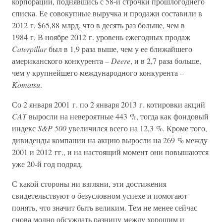
корпораций, поднявшись с 58-й строчки прошлогоднего
списка. Ее совокупные выручка и продажи составили в
2012 г. $65,88 млрд, что в десять раз больше, чем в
1984 г. В ноябре 2012 г. уровень ежегодных продаж
Caterpillar
был в 1,9 раза выше, чем у ее ближайшего
американского конкурента –
Deere
, и в 2,7 раза больше,
чем у крупнейшего международного конкурента –
Komatsu
.
Со 2 января 2001 г. по 2 января 2013 г. котировки акций
CAT
выросли на невероятные 443 %, тогда как фондовый
индекс
S&P 500
увеличился всего на 12,3 %. Кроме того,
дивиденды компании на акцию выросли на 269 % между
2001 и 2012 гг., и на настоящий момент они повышаются
уже 20-й год подряд.
С какой стороны ни взгляни, эти достижения
свидетельствуют о безусловном успехе и помогают
понять, что значит быть великим. Тем не менее сейчас
снова модно обсуждать разницу между хорошим и