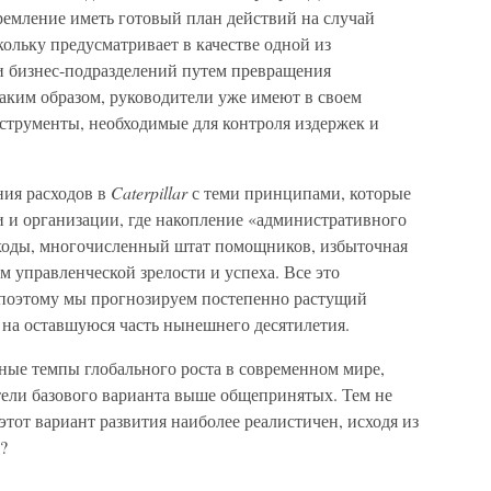
емление иметь готовый план действий на случай
кольку предусматривает в качестве одной из
 бизнес-подразделений путем превращения
аким образом, руководители уже имеют в своем
трументы, необходимые для контроля издержек и
ния расходов в
Caterpillar
с теми принципами, которые
 и организации, где накопление «административного
сходы, многочисленный штат помощников, избыточная
ом управленческой зрелости и успеха. Все это
и, поэтому мы прогнозируем постепенно растущий
на оставшуюся часть нынешнего десятилетия.
ные темпы глобального роста в современном мире,
тели базового варианта выше общепринятых. Тем не
тот вариант развития наиболее реалистичен, исходя из
?