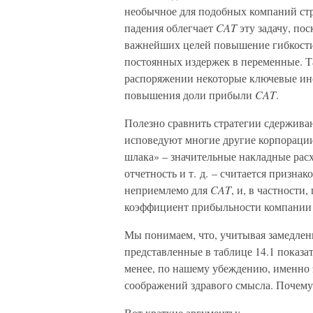
необычное для подобных компаний стр
падения облегчает
CAT
эту задачу, пос
важнейших целей повышение гибкости
постоянных издержек в переменные. Т
распоряжении некоторые ключевые инс
повышения доли прибыли
CAT
.
Полезно сравнить стратегии сдержива
исповедуют многие другие корпорации
шлака» – значительные накладные ра
отчетность и т. д. – считается признак
неприемлемо для
CAT
, и, в частност
коэффициент прибыльности компании 
Мы понимаем, что, учитывая замедлен
представленные в таблице 14.1 показа
менее, по нашему убеждению, именно э
соображений здравого смысла. Почему
Вот краткие аргументы: