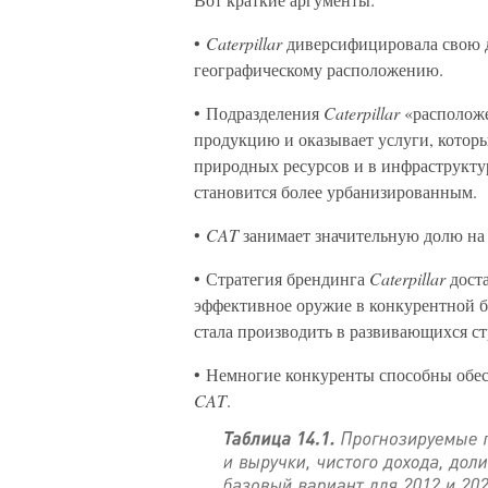
•
Caterpillar
диверсифицировала свою д
географическому расположению.
• Подразделения
Caterpillar
«расположе
продукцию и оказывает услуги, котор
природных ресурсов и в инфраструктур
становится более урбанизированным.
•
CAT
занимает значительную долю на 
• Стратегия брендинга
Caterpillar
доста
эффективное оружие в конкурентной бо
стала производить в развивающихся с
• Немногие конкуренты способны обесп
CAT
.