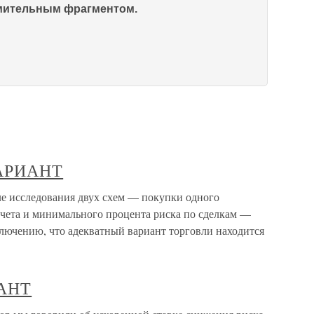
омительным фрагментом.
АРИАНТ
ледования двух схем — покупки одного
счета и минимального процента риска по сделкам —
лючению, что адекватный вариант торговли находится
АНТ