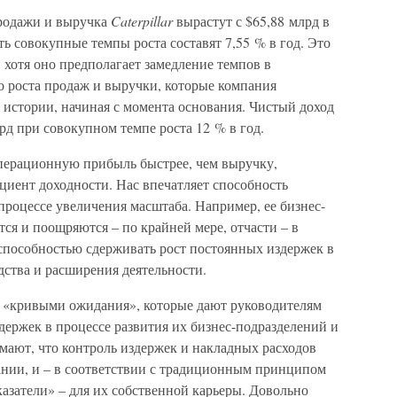
продажи и выручка
Caterpillar
вырастут с $65,88 млрд в
есть совокупные темпы роста составят 7,55 % в год. Это
 хотя оно предполагает замедление темпов в
о роста продаж и выручки, которые компания
 истории, начиная с момента основания. Чистый доход
рд при совокупном темпе роста 12 % в год.
перационную прибыль быстрее, чем выручку,
циент доходности. Нас впечатляет способность
роцессе увеличения масштаба. Например, ее бизнес-
я и поощряются – по крайней мере, отчасти – в
способностью сдерживать рост постоянных издержек в
дства и расширения деятельности.
м «кривыми ожидания», которые дают руководителям
ержек в процессе развития их бизнес-подразделений и
мают, что контроль издержек и накладных расходов
ании, и – в соответствии с традиционным принципом
азатели» – для их собственной карьеры. Довольно