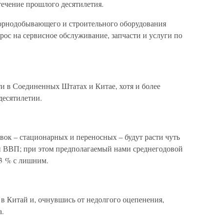
течение прошлого десятилетия.
горнодобывающего и строительного оборудования
рос на сервисное обслуживание, запчасти и услуги по
ти в Соединенных Штатах и Китае, хотя и более
десятилетии.
вок – стационарных и переносных – будут расти чуть
й ВВП; при этом предполагаемый нами среднегодовой
3 % с лишним.
в Китай и, очнувшись от недолгого оцепенения,
а.