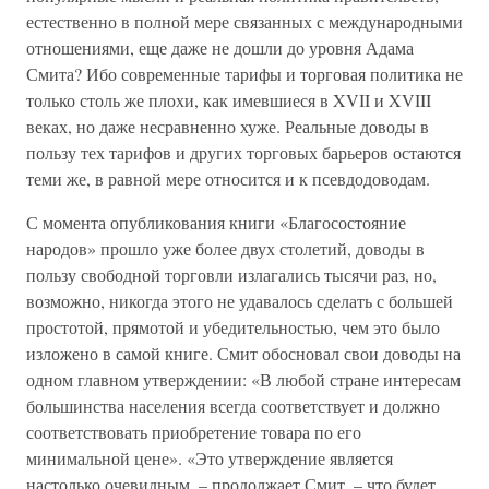
естественно в полной мере связанных с международными
отношениями, еще даже не дошли до уровня Адама
Смита? Ибо современные тарифы и торговая политика не
только столь же плохи, как имевшиеся в XVII и XVIII
веках, но даже несравненно хуже. Реальные доводы в
пользу тех тарифов и других торговых барьеров остаются
теми же, в равной мере относится и к псевдодоводам.
С момента опубликования книги «Благосостояние
народов» прошло уже более двух столетий, доводы в
пользу свободной торговли излагались тысячи раз, но,
возможно, никогда этого не удавалось сделать с большей
простотой, прямотой и убедительностью, чем это было
изложено в самой книге. Смит обосновал свои доводы на
одном главном утверждении: «В любой стране интересам
большинства населения всегда соответствует и должно
соответствовать приобретение товара по его
минимальной цене». «Это утверждение является
настолько очевидным, – продолжает Смит, – что будет