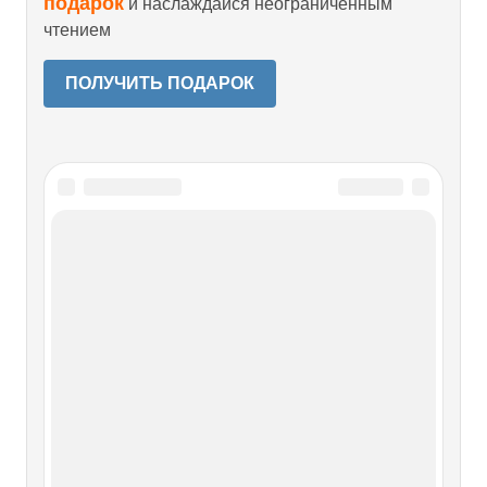
подарок
и наслаждайся неограниченным
чтением
ПОЛУЧИТЬ ПОДАРОК
Читайте также
9. Тарифы на расчетно-кассовое
обслуживание счетов юридических
лиц с предоставлением банковской
карты (в долларах США)*
9. Тарифы на расчетно-кассовое обслуживание счетов
юридических лиц с предоставлением банковской карты