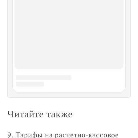
Доходы, цены, тарифы Прежде чем начать детальный
анализ доходов по видам деятельности и отдельным
статьям, представляется целесообразным привести
несколько общих важных соображений.Как известно,
доходы в карточном бизнесе делятся на две различные
категории:
Что защищают
Что защищают На практике можно встретить две
крайности. С одной стороны, топ-менеджеры нередко
устанавливают тотальный режим секретности, при
котором к коммерческой тайне относится практически
все. Последствия таких шагов бывают довольно
печальные. Во-первых,
От кого защищают