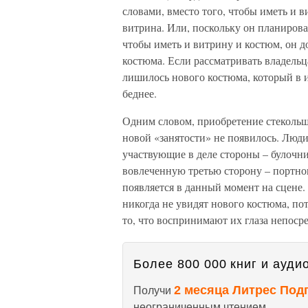
словами, вместо того, чтобы иметь и в
витрина. Или, поскольку он планировал
чтобы иметь и витрину и костюм, он д
костюма. Если рассматривать владельц
лишилось нового костюма, который в и
беднее.
Одним словом, приобретение стекольщ
новой «занятости» не появилось. Люд
участвующие в деле стороны – булочн
вовлеченную третью сторону – портног
появляется в данный момент на сцене.
никогда не увидят нового костюма, пот
то, что воспринимают их глаза непоср
Более 800 000 книг и аудио
2 месяца Литрес Под
Получи
неограниченным чтением