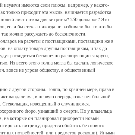
ой неудачи имеются свои плюсы, например, у какого-
ак только приходит эта мысль, начинается разработка
я новый лист стекла для витрины? 250 долларов? Это
в, если бы стекла никогда не разбивали бы, то что бы
 так можно рассуждать до бесконечности.
долларов на расчеты с поставщиками, поставщики же в
ов, на оплату товара другим поставщикам, и так до
будут расходиться бесконечно расширяющиеся круги,
ью. Из всего этого толпа могла бы сделать логическое
ч, вовсе не угроза обществу, а общественный
цию с другой стороны. Толпа, по крайней мере, права в
акт вандализма, в первую очередь, означает больший
а. Стекольщик, извещенный о случившемся,
похоронного бюро, узнавший о смерти. Но у владельца
ов, на которые он планировал приобрести новый
нтировать витрину, придется обойтись без нового
ентных потребностей, или предметов роскоши). Иными