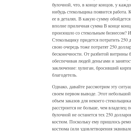
булочной, что, в конце концов, у кажд
нибудь стекольщика появится работа. К
ее в деталях. В какую сумму обойдетс
вполне приличная сумма В конце концо
произошло со стекольным бизнесом? И
Стекольщику придется потратить 250 
свою очередь тоже потратят 250 доллар
бесконечности. От разбитой витрины 
обеспечивая людей деньгами и занятост
заключение: хулиган, бросивший кирпи
благодетель.
Однако, давайте рассмотрим эту ситуа
своем первом выводе. Этот небольшой 
объем заказов для некоего стекольщик
расстроится не больше, чем владелец 
булочной не останется тех 250 доллар
костюм. Поскольку ему пришлось ремо
костюма (или удовлетворения эквивал