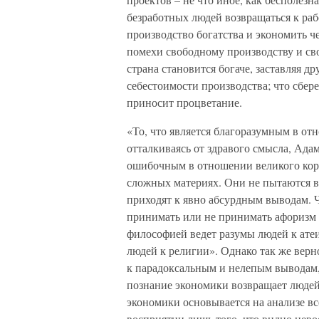
безработных людей возвращаться к раб
производство богатства и экономить че
помехи свободному производству и св
страна становится богаче, заставляя д
себестоимости производства; что сбер
приносит процветание.
«То, что является благоразумным в от
отталкиваясь от здравого смысла, Ада
ошибочным в отношении великого коро
сложных материях. Они не пытаются в
приходят к явно абсурдным выводам. Ч
принимать или не принимать афоризм Б
философией ведет разумы людей к ате
людей к религии». Однако так же верно
к парадоксальным и нелепым выводам,
познание экономики возвращает людей 
экономики основывается на анализе вс
восприятии лишь того, что видно нев