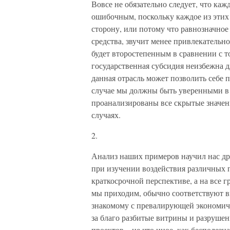
Вовсе не обязательно следует, что ка
ошибочным, поскольку каждое из этих
сторону, или потому что равнозначное
средства, звучит менее привлекательно
будет второстепенным в сравнении с т
государственная субсидия неизбежна 
данная отрасль может позволить себе 
случае мы должны быть уверенными в 
проанализированы все скрытые значени
случаях.
2.
Анализ наших примеров научил нас дру
при изучении воздействия различных 
краткосрочной перспективе, а на все 
мы приходим, обычно соответствуют в
знакомому с превалирующей экономиче
за благо разбитые витрины и разруше
проектов – не что иное, как бесполезн