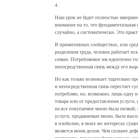
4.
Наш урок не будет полностью завершен
внимание на то, что фундаментальная 
случайно, а систематически. Это практ
В примитивных сообществах, или сред
разделения труда, человек работает и
семью. Потребляемое им идентично том
непосредственная связь между его выр
Но как только возникает тщательно пр
и непосредственная связь перестает су
потребляю, но, возможно, лишь одну и
товара или от предоставления услуги, 
на все покупаемое мною была низкой, 
услуги, продаваемые мною, была высоко
в изобилии, в моих же интересах суще
является моим делом. Чем сильнее дефи
поставляю, тем выше будет награда, ко