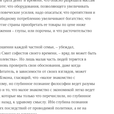
оте; что оборудования, позволяющего увеличивать
ловеческие усилия, надо опасаться; что препятствия и
ободному потреблению увеличивают богатство; что
ругие страны приобретать ее товары по цене ниже
ежения – глупы, или порочны, и что расточительство
ношении каждой частной семьи, – убеждал,
м Смит софистов своего времени, – вряд ли может быть
левства». Но лишь малая часть людей теряется в
новь проверить свои обоснования, даже когда
итатель, в зависимости от своих взглядов, может
экона, гласящий, что «малое знакомство с
изму, но глубинное познание философии ведет разумы
 и то, что малое знакомство с экономикой легко ведет
 которые мы только что перечислили, но глубинное
назад, к здравому смыслу. Ибо глубина познания
ех последствий от проводимой политики, а не на
ооруженным взглядом.