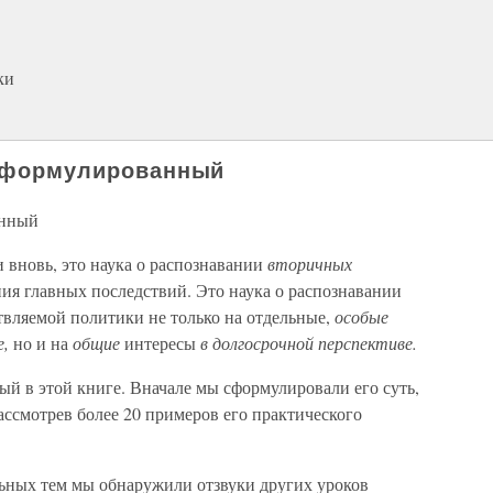
ки
 сформулированный
анный
 вновь, это наука о распознавании
вторичных
ия главных последствий. Это наука о распознавании
твляемой политики не только на отдельные,
особые
е,
но и на
общие
интересы
в долгосрочной перспективе.
й в этой книге. Вначале мы сформулировали его суть,
ассмотрев более 20 примеров его практического
ьных тем мы обнаружили отзвуки других уроков