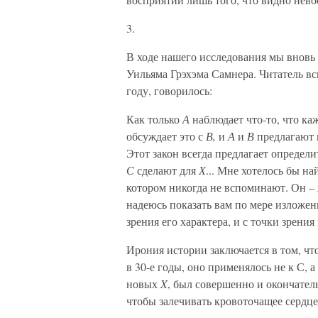
3.
В ходе нашего исследования мы вновь 
Уильяма Грэхэма Самнера. Читатель вс
году, говорилось:
Как только
А
наблюдает что-то, что ка
обсуждает это с
В,
и
А
и
В
предлагают 
Этот закон всегда предлагает определи
С
сделают для
Х
... Мне хотелось бы н
котором никогда не вспоминают. Он – 
надеюсь показать вам по мере изложен
зрения его характера, и с точки зрен
Ирония истории заключается в том, чт
в 30-е годы, оно применялось не к С, а
новых
X
,
был совершенно и окончатель
чтобы залечивать кровоточащее сердце 