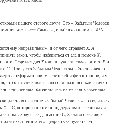
открыли нашего старого друга. Это – Забытый Человек
помнит, что в эссе Самнера, опубликованном в 1883
жется ему неправильным, и от чего страдает
X
,
А
принять закон, чтобы избавиться от зла и помочь
Х
.
ть, что
С
сделает для
X
или, в лучшем случае, что
А
,
В
и
айти
С.
Я зову его Забытым Человеком . Это человек, о
жертва реформаторов, мыслителей и филантропов, и я
ия, что он заслуживает вашего внимания и как с точки
ия многочисленных обязанностей, на него возложенных.
о когда это выражение «Забытый Человек» возродилось
 к
Х
; а С, которого просили поддерживать все новых и
но забыт. Зовут всегда именно
С
, Забытого Человека,
политика, платя за его щедрость за чужой счет.