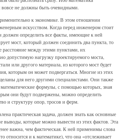
я вовсе не должны быть очевидными.
 применительно к экономике. В этом отношении
женерным искусством. Когда перед инженером стоит
он должен определить все факты, имеющие к ней
рует мост, который должен соединить два пункта, то
е расстояние между этими пунктами, их
но допустимую нагрузку проектируемого моста,
тали или другого материала, из которого мост будет
ния, которым он может подвергаться. Многие из этих
деланы для него другими специалистами. Они также
 математические формулы, с помощью которых, зная
торым они будут подвержены, можно определить
во и структуру опор, тросов и ферм.
влена практическая задача, должен знать как основные
е выводы, которые можно вывести из этих фактов. Эта
енее важна, чем фактическая. К ней применимы слова
то относится и к математике), что она «отслеживает