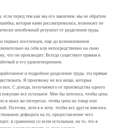
, если перед тем как мы его закончим, мы не обратим
ошибка, которая нами рассматривалась, возникает не
ически неизбежный результат от разделения труда.
и первых поселенцев, еще до возникновения
сключительно на себя или непосредственно на свою
у, что он производит. Всегда существует прямая и
аботкой и его удовлетворением.
оработанное и подробное разделение труда, эта прямая
ществовать. Я произвожу не все вещи, которые
з них. С дохода, получаемого от производства одного
я покупаю все остальное. Мне бы хотелось, чтобы цена
но в моих же интересах, чтобы цена на товар или
й. Поэтому, хотя я и хочу, чтобы все другое имелось
ствование дефицита на то, предоставление чего
цит, в сравнении со всем остальным, на то, что я
торую я могу получить за свои усилия.