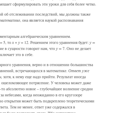
мешает сформулировать эти уроки для себя более четко.
кой об отслеживании последствий, мы должны также
и математике, она является наукой распознавания
ментарным алгебраическим уравнением.
= 5, то
х
+
у
= 12. Решением этого уравнения будет:
у =
ие в сущности говорит нам, что
у =
7. Оно не делает
ключает это в себе.
тарного уравнения, верно и в отношении большинства
авнений, встречающихся в математике.
Ответ уже
ы,
хотя, к нему еще надо прийти. Результат иногда
 ошеломляющее потрясение. У человека может даже
о-то абсолютно новое – глубочайшее волнение сродни
а небесами, когда неожиданно в его кругозоре
тво открытия может быть подкреплено теоретическими
ета. Тем не менее, ответ уже содержался в
зя было распознать сразу. Ибо математика