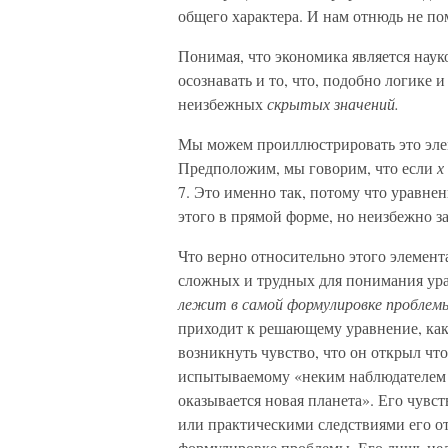
общего характера. И нам отнюдь не по
Понимая, что экономика является нау
осознавать и то, что, подобно логике 
неизбежных
скрытых значений.
Мы можем проиллюстрировать это эле
Предположим, мы говорим, что если
х
7.
Это именно так, потому что уравнен
этого в прямой форме, но неизбежно за
Что верно относительно этого элемен
сложных и трудных для понимания ур
лежит в самой формулировке проблем
приходит к решающему уравнение, как
возникнуть чувство, что он открыл чт
испытываемому «неким наблюдателем з
оказывается новая планета». Его чувс
или практическими следствиями его отв
формулировке проблемы. Его лишь нель