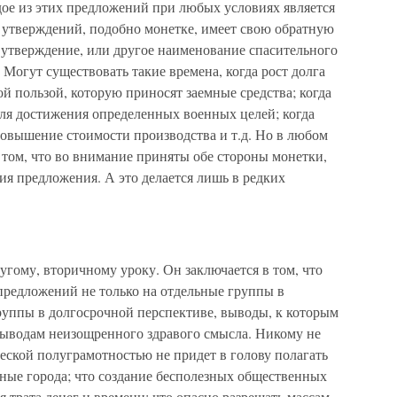
ждое из этих предложений при любых условиях является
 утверждений, подобно монетке, имеет свою обратную
 утверждение, или другое наименование спасительного
 Могут существовать такие времена, когда рост долга
ой пользой, которую приносят заемные средства; когда
для достижения определенных военных целей; когда
повышение стоимости производства и т.д. Но в любом
том, что во внимание приняты обе стороны монетки,
я предложения. А это делается лишь в редких
гому, вторичному уроку. Он заключается в том, что
предложений не только на отдельные группы в
группы в долгосрочной перспективе, выводы, к которым
ыводам неизощренного здравого смысла. Никому не
ской полуграмотностью не придет в голову полагать
нные города; что создание бесполезных общественных
ая трата денег и времени; что опасно разрешать массам