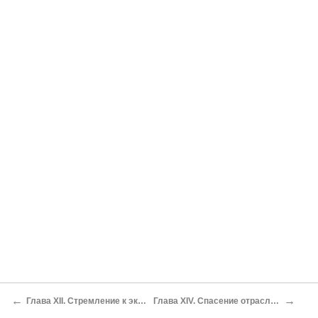
←
→
Глава ХII. Стремление к экспорту
Глава XIV. Спасение отрасли «икс»