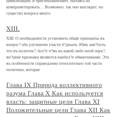
цивилизации, и оригинальничают, пытаясь их
компрометировать… Возможно, так оно выглядит, но
существо вопроса много
XIII.
XIII. О необходимости установить общіе принципы въ
вопрос? объ улучшеніи участи б?дныхъ. Юмъ зам?тилъ,
что въ политик?, бол?е ч?мъ въ какой-либо иной наук?,
вн?шніе признаки являются наибол?е обманчивыми. Это
въ особенности справедливо относительно той части
политики, которая
Глава IX Природа коллективного
разума Глава X Как используется
власть: защитные цели Глава XI
Положительные цели Глава XII Как