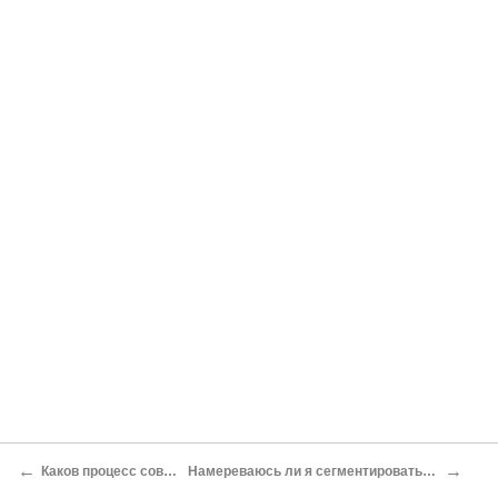
←
→
Каков процесс совершения покупки?
Намереваюсь ли я сегментировать рынок? Зачем? Каким образом?