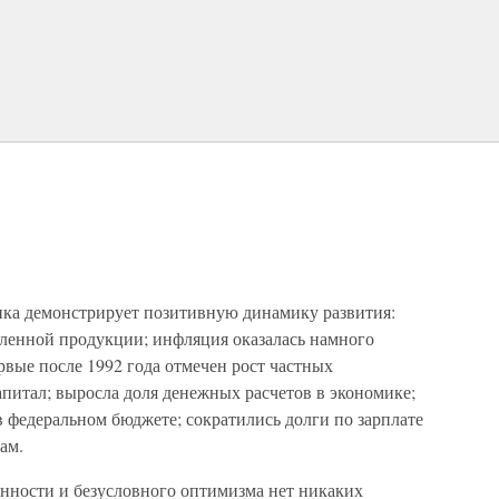
мика демонстрирует позитивную динамику развития:
енной продукции; инфляция оказалась намного
вые после 1992 года отмечен рост частных
апитал; выросла доля денежных расчетов в экономике;
 федеральном бюджете; сократились долги по зарплате
ам.
оенности и безусловного оптимизма нет никаких