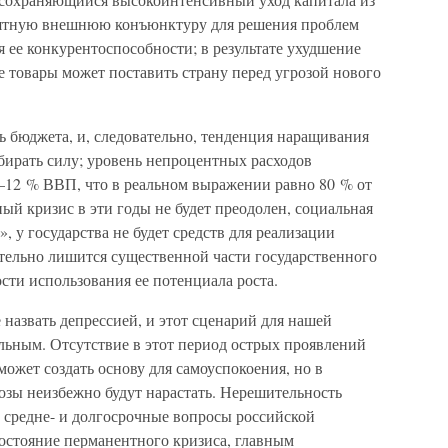
риятную внешнюю конъюнктуру для решения проблем
ее конкурентоспособности; в результате ухудшение
 товары может поставить страну перед угрозой нового
ь бюджета, и, следовательно, тенденция наращивания
абирать силу; уровень непроцентных расходов
–12 % ВВП, что в реальном выражении равно 80 % от
ный кризис в эти годы не будет преодолен, социальная
», у государства не будет средств для реализации
тельно лишится существенной части государственного
ости использования ее потенциала роста.
 назвать депрессией, и этот сценарий для нашей
льным. Отсутствие в этот период острых проявлений
ожет создать основу для самоуспокоения, но в
зы неизбежно будут нарастать. Нерешительность
ь средне- и долгосрочные вопросы российской
состояние перманентного кризиса, главным