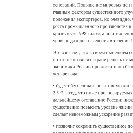
оснований. Повышение мировых цен на
главным фактором существенного улуч
положения экспортеров, но очевидно, 
роста промышленного производства в 
кризисным 1998 годом, а по отношению
уровень доходов населения в течение 
Это означает, что в своем нынешнем с
но это не позволит стране решить сто
экономики России при достаточно бл
четыре года:
• будет обеспечивать позитивную дин
2,5 % в год, что ниже прогнозируемы
дальнейшему отставанию России; низк
существенно повысить уровень жизни н
сделает невозможным ускорение разви
• позволит сохранить существенное п
некотором снижении цен на нефть, но