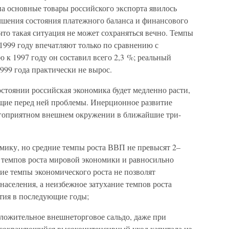
 основные товары российского экспорта явилось
шения состояния платежного баланса и финансового
что такая ситуация не может сохраняться вечно. Темпы
1999 году впечатляют только по сравнению с
 к 1997 году он составил всего 2,3 %; реальный
1999 года практически не вырос.
остоянии российская экономика будет медленно расти,
ящие перед ней проблемы. Инерционное развитие
агоприятном внешнем окружении в ближайшие три-
амику, но средние темпы роста ВВП не превысят 2–
х темпов роста мировой экономики и равносильно
ие темпы экономического роста не позволят
аселения, а неизбежное затухание темпов роста
тия в последующие годы;
оложительное внешнеторговое сальдо, даже при
 сохраняющийся высокоинтенсивный уход капитала из