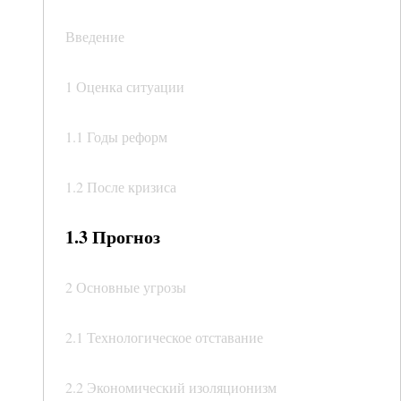
Введение
1 Оценка ситуации
1.1 Годы реформ
1.2 После кризиса
1.3 Прогноз
2 Основные угрозы
2.1 Технологическое отставание
2.2 Экономический изоляционизм