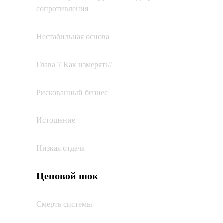
сопротивления
Нестабильная основа
Глава 7 Как измерять?
Рискованный бизнес
Истощение
Низкая отдача
Ценовой шок
Смерть системы