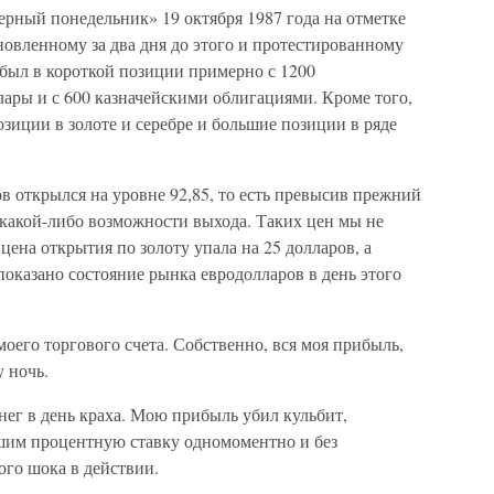
ерный понедельник» 19 октября 1987 года на отметке
ановленному за два дня до этого и протестированному
 был в короткой позиции примерно с 1200
ары и с 600 казначейскими облигациями. Кроме того,
иции в золоте и серебре и большие позиции в ряде
 открылся на уровне 92,85, то есть превысив прежний
з какой-либо возможности выхода. Таких цен мы не
цена открытия по золоту упала на 25 долларов, а
 показано состояние рынка евродолларов в день этого
моего торгового счета. Собственно, вся моя прибыль,
у ночь.
енег в день краха. Мою прибыль убил кульбит,
шим процентную ставку одномоментно и без
ого шока в действии.