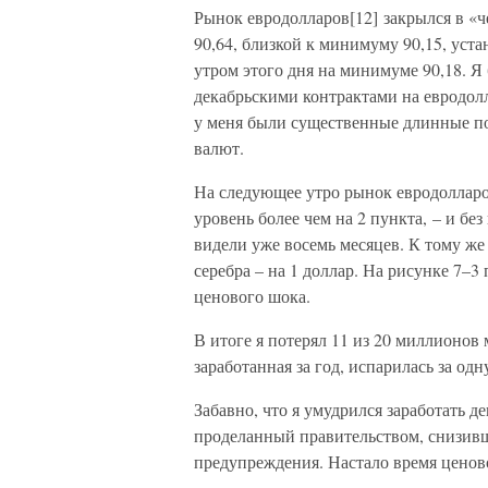
Рынок евродолларов[12] закрылся в «ч
90,64, близкой к минимуму 90,15, уст
утром этого дня на минимуме 90,18. Я
декабрьскими контрактами на евродолл
у меня были существенные длинные поз
валют.
На следующее утро рынок евродолларов
уровень более чем на 2 пункта, – и бе
видели уже восемь месяцев. К тому же 
серебра – на 1 доллар. На рисунке 7–3
ценового шока.
В итоге я потерял 11 из 20 миллионов 
заработанная за год, испарилась за одн
Забавно, что я умудрился заработать д
проделанный правительством, снизив
предупреждения. Настало время ценов