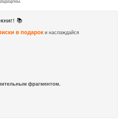
 защищены.
книг! 📚
писки в подарок
и наслаждайся
омительным фрагментом.