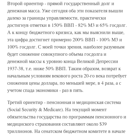
Второй ориентир - прямой государственный долг и
денежная масса. Уже сегодня оба эти показателя вышли
далеко за границы управляемости, практически
достигнув отметки в 150% ВВП - 82% M3 и 65% госдолг.
А к концу бюджетного кризиса, как мы выяснили выше,
эта цифра достигнет примерно 200% ВВП - 100% M3 и
100% госдолг. С моей точки зрения, наиболее разумным
будет снижение совокупного объема госдолга и
денежной массы к уровню конца Великой Депрессии
1937-38, т.е. ниже 50% ВВП. Таким образом, возврат к
начальным условиям векового роста 20-го века потребует
снижения цены доллара, по меньшей мере, в 4 раза, а с
учетом спада экономики - раз в пять.
Третий ориентир - пенсионная и медицинская система
(Social Security & Medicare). На текущий момент
обязательства государства по программам пенсионного и
медициского страхования составляют около $39
триллионов. На сенатском бюджетном комитете в начале