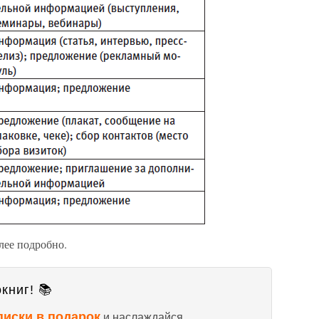
лее подробно.
книг! 📚
писки в подарок
и наслаждайся